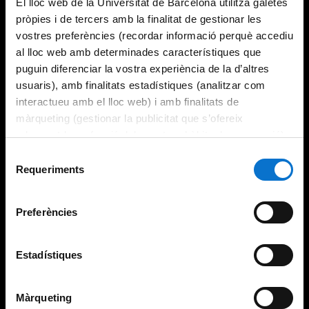
El lloc web de la Universitat de Barcelona utilitza galetes
pròpies i de tercers amb la finalitat de gestionar les
vostres preferències (recordar informació perquè accediu
al lloc web amb determinades característiques que
puguin diferenciar la vostra experiència de la d’altres
usuaris), amb finalitats estadístiques (analitzar com
interactueu amb el lloc web) i amb finalitats de
màrqueting (gestionar la publicitat que s’ofereix
adequant-la en funció dels vostres hàbits de navegació).
Per obtenir més informació sobre les galetes podeu
Selecció
consultar la
Política de galetes del lloc web de la
Requeriments
de
Universitat de Barcelona
.
consentiment
Preferències
Estadístiques
Màrqueting