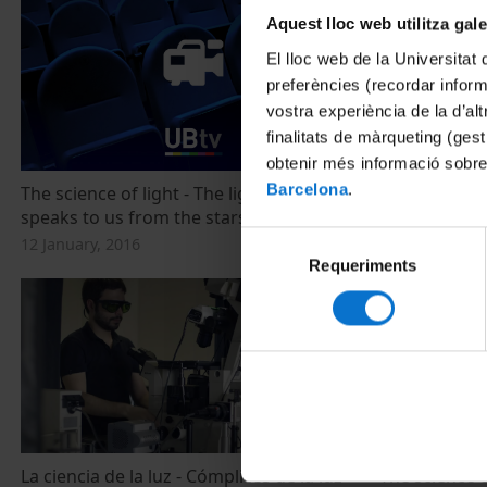
Aquest lloc web utilitza gal
El lloc web de la Universitat 
preferències (recordar infor
vostra experiència de la d’al
finalitats de màrqueting (gest
obtenir més informació sobre
Barcelona
.
The science of light - The light that
The science o
speaks to us from the stars
12 January, 20
Selecció
12 January, 2016
Requeriments
de
consentiment
La ciencia de la luz - Cómplices de la luz
The science o