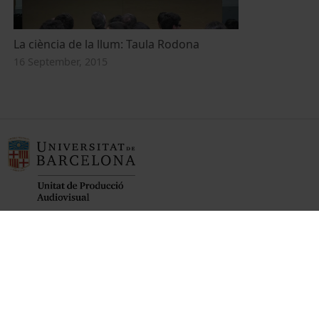
La ciència de la llum: Taula Rodona
16 September, 2015
Founder of the
Member of the
Member of the