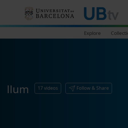
Navegació principal
Explore
Collect
llum
17
videos
Follow & Share