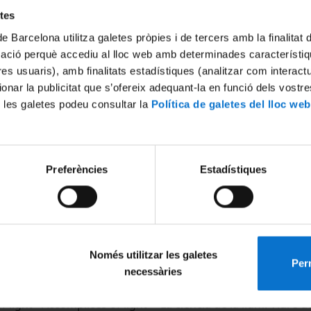
etes
de Barcelona utilitza galetes pròpies i de tercers amb la finalitat
mació perquè accediu al lloc web amb determinades característiq
tres usuaris), amb finalitats estadístiques (analitzar com interac
ionar la publicitat que s’ofereix adequant-la en funció dels vostr
 les galetes podeu consultar la
Política de galetes del lloc web
f light - The Weight of light
The science of light - Living o
16
12 January, 2016
Preferències
Estadístiques
Només utilitzar les galetes
Perm
necessàries
f light - Accomplices of light
La ciència de la llum. Viure d