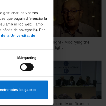
 de gestionar les vostres
ues que puguin diferenciar la
tueu amb el lloc web) i amb
es hàbits de navegació). Per
 de la Universitat de
f light
The science of light - Modifying the
composition of light
12 January, 2016
Màrqueting
etre totes les galetes
e la llum
La ciència de la llum - Modificant la