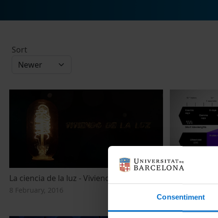
Sort
La ciencia de la luz - Viviendo de la luz
La ciencia de
8 February, 2016
8 February, 20
Consentiment