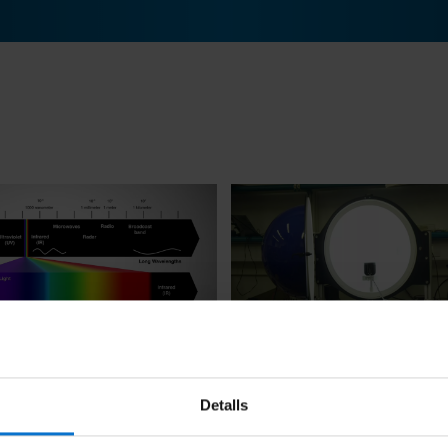
 la luz - La radiación THZ
La ciencia de la luz - Modific
composición de la luz
16
Detalls
8 February, 2016