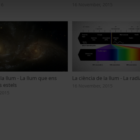
16
16 November, 2015
 la llum - La llum que ens
La ciència de la llum - La rad
s estels
16 November, 2015
2015