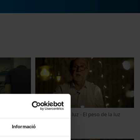
ando la
La ciencia de la luz - El peso de la luz
8 February, 2016
Informació