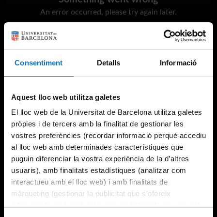
An error occurred, please try again later.
Try again
Consentiment
Detalls
Informació
Aquest lloc web utilitza galetes
El lloc web de la Universitat de Barcelona utilitza galetes
pròpies i de tercers amb la finalitat de gestionar les
vostres preferències (recordar informació perquè accediu
al lloc web amb determinades característiques que
puguin diferenciar la vostra experiència de la d’altres
usuaris), amb finalitats estadístiques (analitzar com
interactueu amb el lloc web) i amb finalitats de
màrqueting (gestionar la publicitat que s’ofereix
adequant-la en funció dels vostres hàbits de navegació).
Per obtenir més informació sobre les galetes podeu