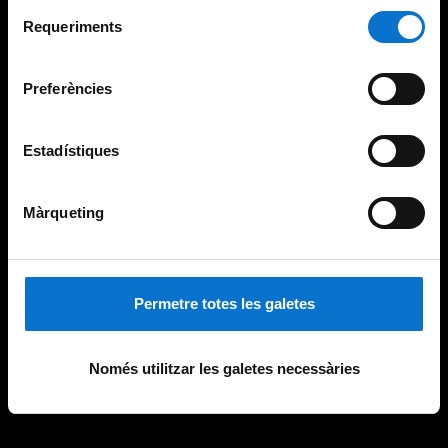
Selecció
consultar la
Política de galetes del lloc web de la
Requeriments
de
Universitat de Barcelona
.
consentiment
Preferències
Estadístiques
Màrqueting
Permetre totes les galetes
Només utilitzar les galetes necessàries