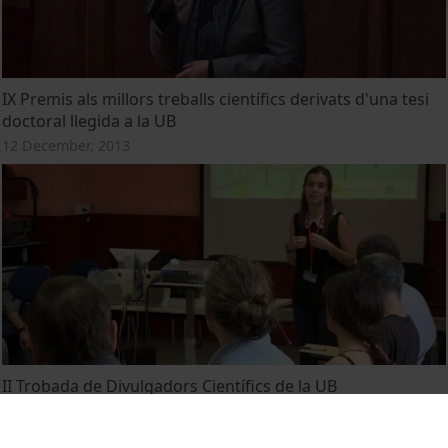
IX Premis als millors treballs científics derivats d'una tesi
doctoral llegida a la UB
12 December, 2013
II Trobada de Divulgadors Científics de la UB
25 July, 2013