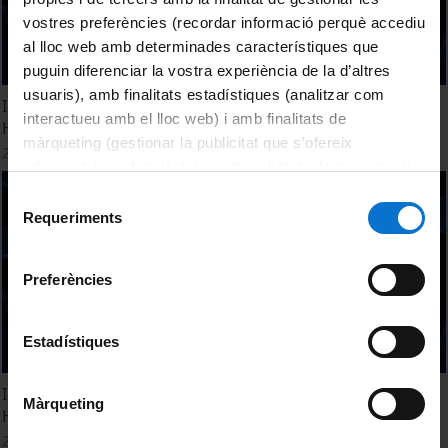
vostres preferències (recordar informació perquè accediu
al lloc web amb determinades característiques que
puguin diferenciar la vostra experiència de la d’altres
usuaris), amb finalitats estadístiques (analitzar com
I Jornada 'Horitzons Científics de les Ciències Socials i les
interactueu amb el lloc web) i amb finalitats de
Humanitats' Part 4
màrqueting (gestionar la publicitat que s’ofereix
20 March, 2015
adequant-la en funció dels vostres hàbits de navegació).
Per obtenir més informació sobre les galetes podeu
Selecció
consultar la
Política de galetes del lloc web de la
Requeriments
de
Universitat de Barcelona
.
consentiment
Preferències
Estadístiques
I Jornada 'Horitzons Científics de les Ciències Socials i les
Màrqueting
Humanitats' Part 3
20 March, 2015