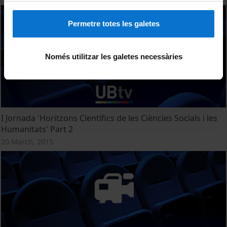
Permetre totes les galetes
Només utilitzar les galetes necessàries
I Jornada 'Horitzons Científics de les Ciències Socials i les
Humanitats' Part 2
20 March, 2015