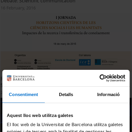
Debate: Scientific communication
16 February, 2016
Resum de la I Jornada 'Horitzons Científics de les Ciències
Socials i les Humanitats'
20 March, 2015
Consentiment
Detalls
Informació
Aquest lloc web utilitza galetes
El lloc web de la Universitat de Barcelona utilitza galetes
pròpies i de tercers amb la finalitat de gestionar les