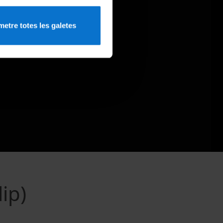
etre totes les galetes
lip)