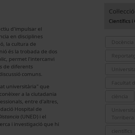
Col·lecció
Científics 
ectiu d'impulsar el
ncia en disciplines
Docència 
ó, la cultura de
unió és la trobada de dos
Reportat
lic, permet l'intercanvi
es de diferents
Universit
e discussió comuns.
Facultat 
tat universitària" que
conèixer a la ciutadania
ciència
essionals, entre d'altres,
ndació Hospital de
Universit
Distancia
(UNED) i el
Torribera
erca i investigació que hi
científics