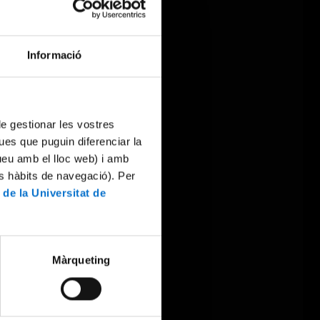
Informació
 de gestionar les vostres
ues que puguin diferenciar la
tueu amb el lloc web) i amb
es hàbits de navegació). Per
 de la Universitat de
Màrqueting