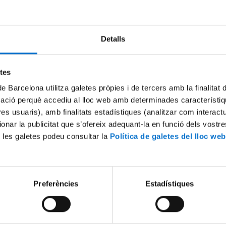
Try again
Detalls
etes
de Barcelona utilitza galetes pròpies i de tercers amb la finalitat
mació perquè accediu al lloc web amb determinades característiq
tres usuaris), amb finalitats estadístiques (analitzar com interac
ionar la publicitat que s’ofereix adequant-la en funció dels vostr
 les galetes podeu consultar la
Política de galetes del lloc web
Preferències
Estadístiques