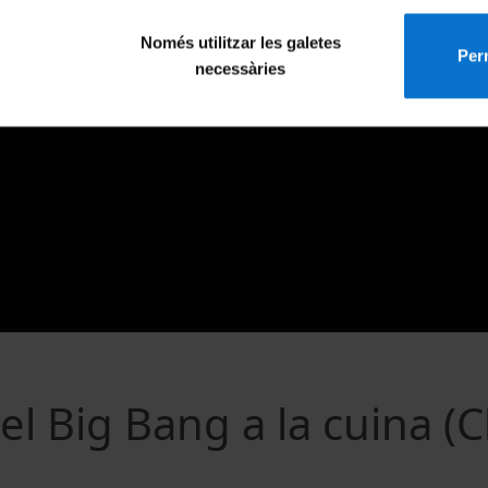
Només utilitzar les galetes
Perm
necessàries
el Big Bang a la cuina (C