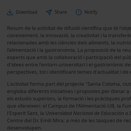
Download
Share
Notify
Resum de la activitat de difusió científica que té l'obj
coneixement, la innovació, la creativitat i la transferè
relacionades amb les ciències dels aliments, la nutrici
l’alimentació i la gastronomia. La proposició de la re
experts que amb la col·laboració i participació del púb
d'idees entre l'entorn universitari i el gastronòmic d
perspectives, tot i identificant temes d'actualitat i d
L'activitat forma part del projecte "Santa Coloma, ciu
engloba diferents iniciatives i propostes per donar a 
els estudis superiors, la formació i les pràctiques prof
que ofereixen: el Campus de l'Alimentació-UB, la Fu
l'Esperit Sant, la
Universidad Nacional de Educación a 
Centre del Dr. Emili Mira; a més de les tasques de rec
desenvolupen.