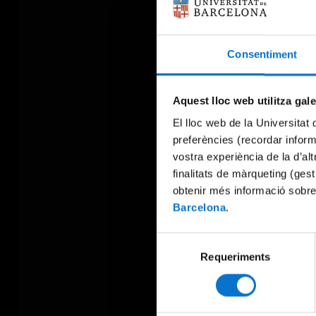
Consentiment
Aquest lloc web utilitza gal
El lloc web de la Universitat 
preferències (recordar infor
vostra experiència de la d’al
finalitats de màrqueting (gest
obtenir més informació sobre
Barcelona
.
Selecció
Requeriments
de
consentiment