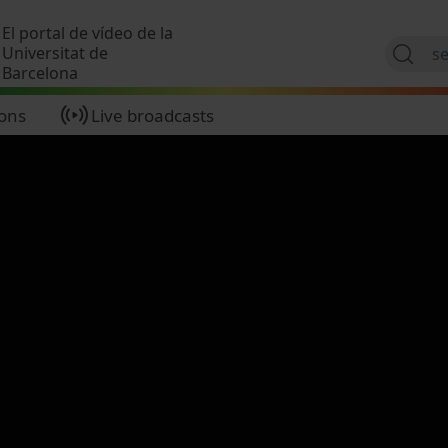
Skip to main content
El portal de vídeo de la
Universitat de
Barcelona
ions
Live broadcasts