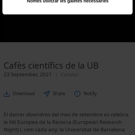
Només utilitzar les galetes necessàries
Cafès científics de la UB
23 September, 2021
Catalan
Download
Share
Notify
El darrer divendres del mes de setembre es celebra
la Nit Europea de la Recerca (European Research
Night) i, com cada any, la Universitat de Barcelona