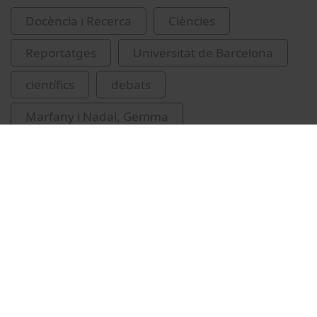
Docència i Recerca
Ciències
Reportatges
Universitat de Barcelona
científics
debats
Marfany i Nadal, Gemma
divulgació científica
Related videos