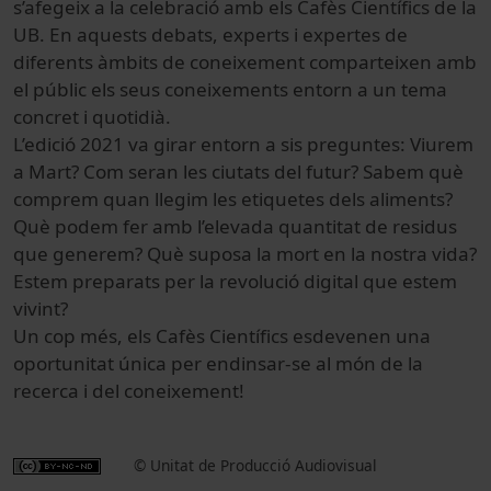
s’afegeix a la celebració amb els Cafès Científics de la
UB. En aquests debats, experts i expertes de
diferents àmbits de coneixement comparteixen amb
el públic els seus coneixements entorn a un tema
concret i quotidià.
L’edició 2021 va girar entorn a sis preguntes: Viurem
a Mart? Com seran les ciutats del futur? Sabem què
comprem quan llegim les etiquetes dels aliments?
Què podem fer amb l’elevada quantitat de residus
que generem? Què suposa la mort en la nostra vida?
Estem preparats per la revolució digital que estem
vivint?
Un cop més, els Cafès Científics esdevenen una
oportunitat única per endinsar-se al món de la
recerca i del coneixement!
© Unitat de Producció Audiovisual