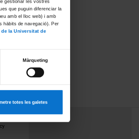
 de gestionar les vostres
ues que puguin diferenciar la
tueu amb el lloc web) i amb
es hàbits de navegació). Per
 de la Universitat de
Màrqueting
etre totes les galetes
PEU 3
Contact
cy