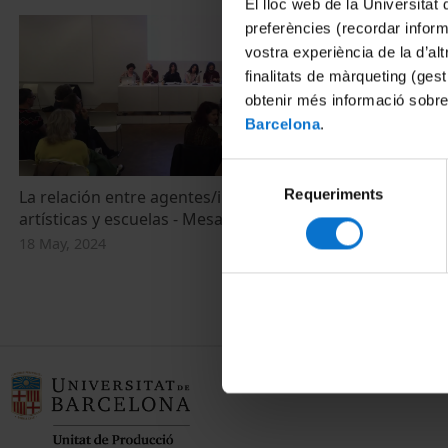
El lloc web de la Universitat 
preferències (recordar infor
vostra experiència de la d’al
finalitats de màrqueting (gest
obtenir més informació sobre
Barcelona
.
Selecció
Requeriments
de
La relación entre agentes/instituciones
ART 30: Joan 
artísticas y escuelas - Mesa redonda
Owen, un ref
consentiment
internaciona
18 May, 2024
11 October, 20