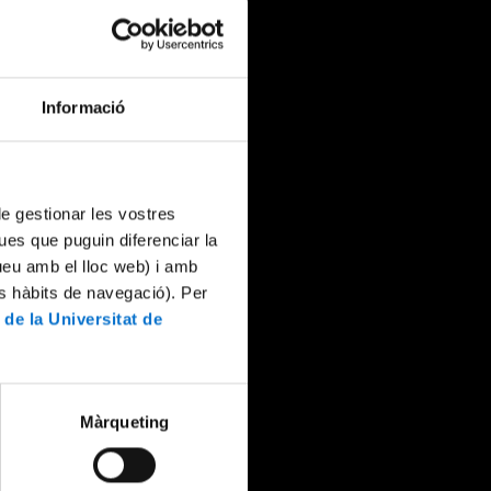
Informació
 de gestionar les vostres
ues que puguin diferenciar la
tueu amb el lloc web) i amb
es hàbits de navegació). Per
 de la Universitat de
Màrqueting