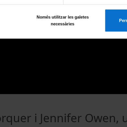
Només utilitzar les galetes
Perm
necessàries
rquer i Jennifer Owen, 