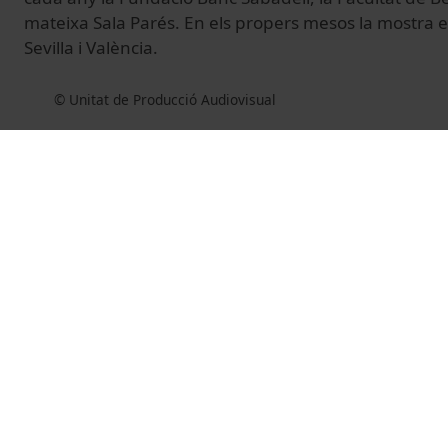
mateixa Sala Parés. En els propers mesos la mostra 
Sevilla i València.
© Unitat de Producció Audiovisual
Related videos