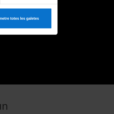
etre totes les galetes
un