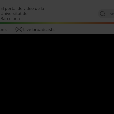
Skip to main content
El portal de vídeo de la
Universitat de
Barcelona
ions
Live broadcasts