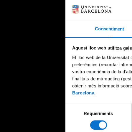
Consentiment
Aquest lloc web utilitza gal
El lloc web de la Universitat 
preferències (recordar infor
vostra experiència de la d’al
finalitats de màrqueting (gest
obtenir més informació sobre
Barcelona
.
Selecció
Requeriments
de
consentiment