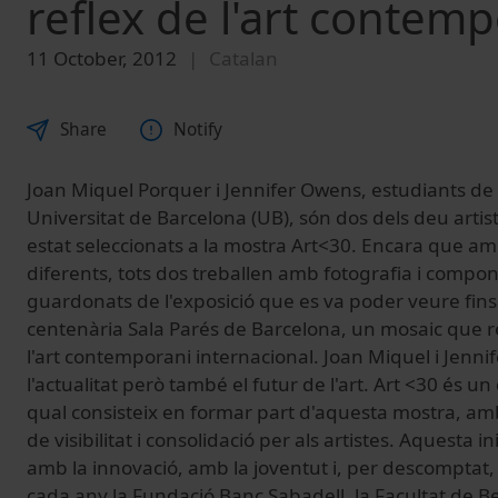
reflex de l'art contemp
11 October, 2012
Catalan
Share
Notify
Joan Miquel Porquer i Jennifer Owens, estudiants de B
Universitat de Barcelona (UB), són dos dels deu arti
estat seleccionats a la mostra Art<30. Encara que am
diferents, tots dos treballen amb fotografia i compo
guardonats de l'exposició que es va poder veure fins
centenària Sala Parés de Barcelona, un mosaic que ref
l'art contemporani internacional. Joan Miquel i Jenni
l'actualitat però també el futur de l'art. Art <30 és u
qual consisteix en formar part d'aquesta mostra, am
de visibilitat i consolidació per als artistes. Aquesta
amb la innovació, amb la joventut i, per descomptat, 
cada any la Fundació Banc Sabadell, la Facultat de Bel