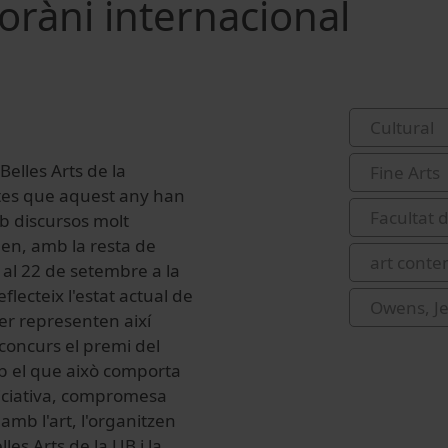
oràni internacional
Cultural
elles Arts de la
Fine Arts
stes que aquest any han
Facultat d
b discursos molt
nen, amb la resta de
art cont
 al 22 de setembre a la
lecteix l'estat actual de
Owens, Je
fer representen així
n concurs el premi del
b el que això comporta
 iniciativa, compromesa
amb l'art, l'organitzen
les Arts de la UB i la