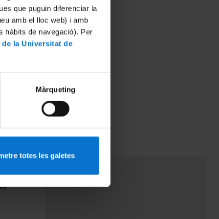
ues que puguin diferenciar la
tueu amb el lloc web) i amb
es hàbits de navegació). Per
 de la Universitat de
Màrqueting
etre totes les galetes
PEU 3
Contact
cy