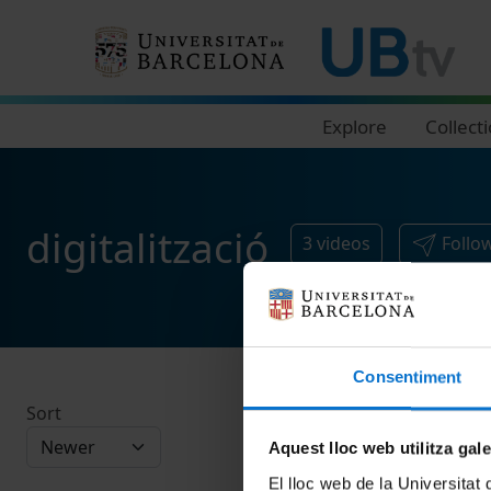
Navegació principal
Explore
Collect
digitalització
3
videos
Follo
Consentiment
Sort
Aquest lloc web utilitza gal
El lloc web de la Universitat 