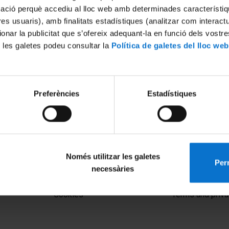
mació perquè accediu al lloc web amb determinades característiq
tres usuaris), amb finalitats estadístiques (analitzar com interac
ionar la publicitat que s’ofereix adequant-la en funció dels vostr
 les galetes podeu consultar la
Política de galetes del lloc web
Preferències
Estadístiques
 del futur, ja és una realitat
Etnografías digitales
3
13 December, 2013
Només utilitzar les galetes
Perm
necessàries
MENÚ PEU 1
PEU 2
Legal notice
About UBtv
Cookies
Terms and priva