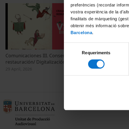
preferències (recordar infor
vostra experiència de la d’al
finalitats de màrqueting (gest
obtenir més informació sobre
Barcelona
.
Selecció
Requeriments
de
Comunicaciones III. Conservación y
La Universitat
consentiment
restauración/ Digitalización/IA
23 March, 202
29 April, 2026