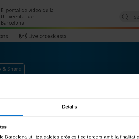
Skip to main content
El portal de vídeo de la
Universitat de
Barcelona
ions
Live broadcasts
w & Share
Detalls
etes
de Barcelona utilitza galetes pròpies i de tercers amb la finalitat