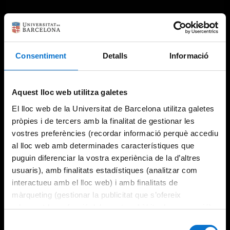
Consentiment
Detalls
Informació
Aquest lloc web utilitza galetes
El lloc web de la Universitat de Barcelona utilitza galetes
pròpies i de tercers amb la finalitat de gestionar les
vostres preferències (recordar informació perquè accediu
al lloc web amb determinades característiques que
puguin diferenciar la vostra experiència de la d’altres
usuaris), amb finalitats estadístiques (analitzar com
interactueu amb el lloc web) i amb finalitats de
màrqueting (gestionar la publicitat que s’ofereix
adequant-la en funció dels vostres hàbits de navegació).
Per obtenir més informació sobre les galetes podeu
Selecció