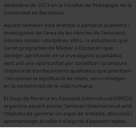
desembre de 2013 en la Facultat de Pedagogia de la
Universitat de Barcelona.
Aquest seminari està orientat a personal acadèmic i
investigador de l'àrea de les ciències de l'educació,
ciències socials i disciplines afins, i a estudiants que
cursin programes de Màster o Doctorat i que
desitgin aprofundir en la investigació qualitativa,
sent així una oportunitat per socialitzar i promoure
l'exploració d'enfocaments qualitatius que prioritzen
i recuperen la significació de relats, veus i imatges
en la comprensió de la vida humana.
El Grup de Recerca en Educació Intercultural (GREDI)
organitza aquest primer Seminari Internacional amb
l'objectiu de generar un espai de trobada, discussió i
aprenentatge al voltant d'alguns d'aquests reptes.