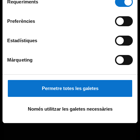
consultar la
Política de galetes del lloc web de la
Requeriments
de
Universitat de Barcelona
.
consentiment
Preferències
Estadístiques
Màrqueting
Permetre totes les galetes
Només utilitzar les galetes necessàries