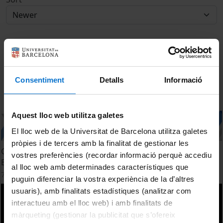
Consentiment
Detalls
Informació
Aquest lloc web utilitza galetes
El lloc web de la Universitat de Barcelona utilitza galetes
pròpies i de tercers amb la finalitat de gestionar les
Cloenda de cursos de les àrees d´Empresa, Tecnologia i
vostres preferències (recordar informació perquè accediu
Esport . IL3-UB. Promoció 2026
al lloc web amb determinades característiques que
7 July, 2026
puguin diferenciar la vostra experiència de la d’altres
usuaris), amb finalitats estadístiques (analitzar com
interactueu amb el lloc web) i amb finalitats de
màrqueting (gestionar la publicitat que s’ofereix