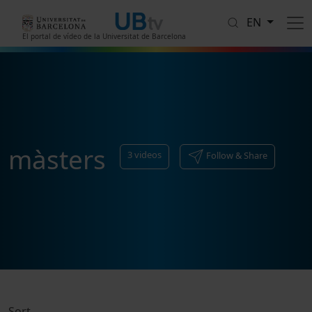
Skip to main content
EN
El portal de vídeo de la Universitat de Barcelona
màsters
3
videos
Follow & Share
Sort