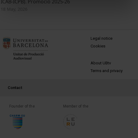
ICAB-ICPB). Promoció 2025-26
18 May, 2026
MENÚ PEU 1
Legal notice
Cookies
PEU 2
About UBtv
Terms and privacy
PEU 3
Contact
Founder of the
Member of the