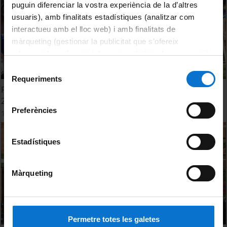
puguin diferenciar la vostra experiència de la d’altres
usuaris), amb finalitats estadístiques (analitzar com
interactueu amb el lloc web) i amb finalitats de
màrqueting (gestionar la publicitat que s’ofereix
adequant-la en funció dels vostres hàbits de navegació).
Per obtenir més informació sobre les galetes podeu
Selecció
consultar la
Política de galetes del lloc web de la
Requeriments
de
Facultat de Biologia. Acte de Graduació. Promoció 2016-
Universitat de Barcelona
.
consentiment
2020. 18:00h.
Preferències
16 June, 2021
Estadístiques
Màrqueting
Permetre totes les galetes