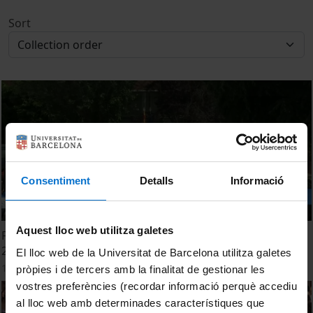
Sort
Consentiment
Detalls
Informació
Aquest lloc web utilitza galetes
Facultat de Biologia. Acte de Graduació. Promoció 2016-
2020. 17:00 h
El lloc web de la Universitat de Barcelona utilitza galetes
17 May, 2021
pròpies i de tercers amb la finalitat de gestionar les
vostres preferències (recordar informació perquè accediu
al lloc web amb determinades característiques que