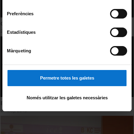
Universitat de Barcelona
.
consentiment
Preferències
Conclusions i tancament
27 May, 2013
Estadístiques
Màrqueting
Permetre totes les galetes
Només utilitzar les galetes necessàries
Benvinguda i presentació
27 May, 2013