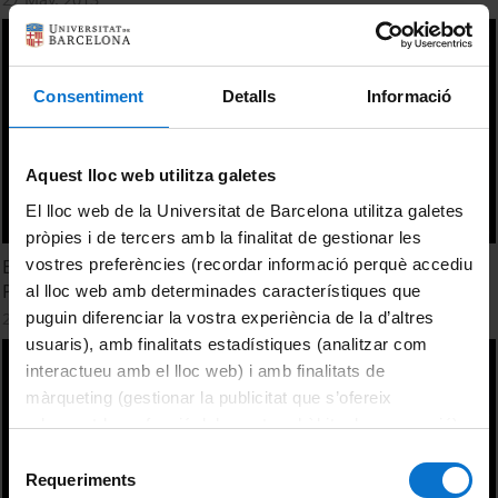
Consentiment
Detalls
Informació
Aquest lloc web utilitza galetes
El lloc web de la Universitat de Barcelona utilitza galetes
pròpies i de tercers amb la finalitat de gestionar les
vostres preferències (recordar informació perquè accediu
Experiències d'èxit en la relació Universitat - Formació
Professional
al lloc web amb determinades característiques que
puguin diferenciar la vostra experiència de la d’altres
27 May, 2013
usuaris), amb finalitats estadístiques (analitzar com
interactueu amb el lloc web) i amb finalitats de
màrqueting (gestionar la publicitat que s’ofereix
adequant-la en funció dels vostres hàbits de navegació).
Per obtenir més informació sobre les galetes podeu
Selecció
consultar la
Política de galetes del lloc web de la
Requeriments
de