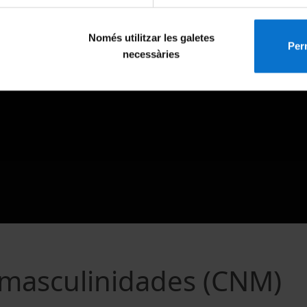
Només utilitzar les galetes
Perm
necessàries
masculinidades (CNM)