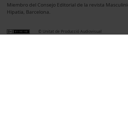
Miembro del Consejo Editorial de la revista Masculin
Hipatia, Barcelona.
© Unitat de Producció Audiovisual
Vídeos relacionados