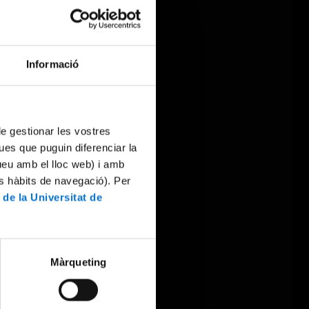
Informació
 de gestionar les vostres
ues que puguin diferenciar la
tueu amb el lloc web) i amb
es hàbits de navegació). Per
 de la Universitat de
Màrqueting