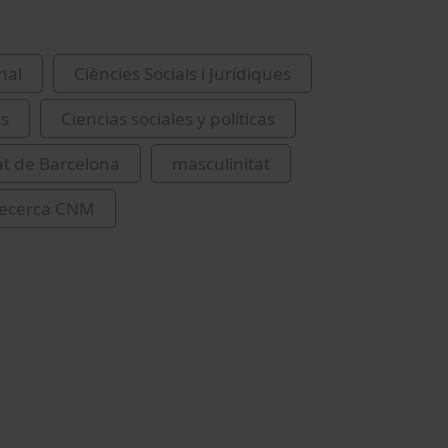
nal
Ciències Socials i Jurídiques
es
Ciencias sociales y políticas
at de Barcelona
masculinitat
recerca CNM