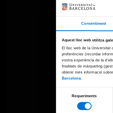
Consentiment
Aquest lloc web utilitza gal
El lloc web de la Universitat 
preferències (recordar infor
vostra experiència de la d’al
finalitats de màrqueting (gest
obtenir més informació sobre
Barcelona
.
Selecció
Requeriments
de
consentiment