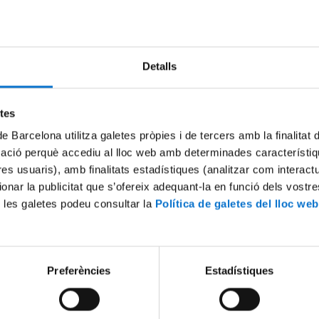
Try again
Detalls
etes
de Barcelona utilitza galetes pròpies i de tercers amb la finalitat
mació perquè accediu al lloc web amb determinades característiq
tres usuaris), amb finalitats estadístiques (analitzar com interac
ionar la publicitat que s’ofereix adequant-la en funció dels vostr
 les galetes podeu consultar la
Política de galetes del lloc web
Preferències
Estadístiques