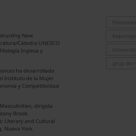
Promocio
structing New
Reportaj
literatura/Cátedra UNESCO
Universit
ilología Inglesa y
grup de 
tonces ha desarrollado
l Instituto de la Mujer
conomía y Competitividad
asculinities, dirigida
Stony Brook.
s: Literary and Cultural
g, Nueva York.