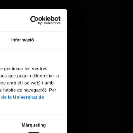
Informació
 de gestionar les vostres
ues que puguin diferenciar la
tueu amb el lloc web) i amb
es hàbits de navegació). Per
 de la Universitat de
Màrqueting