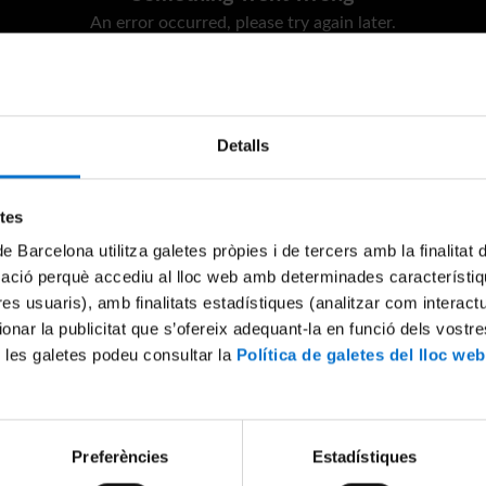
An error occurred, please try again later.
Try again
Detalls
etes
de Barcelona utilitza galetes pròpies i de tercers amb la finalitat
mació perquè accediu al lloc web amb determinades característiq
tres usuaris), amb finalitats estadístiques (analitzar com interac
ionar la publicitat que s’ofereix adequant-la en funció dels vostr
 les galetes podeu consultar la
Política de galetes del lloc web
Preferències
Estadístiques