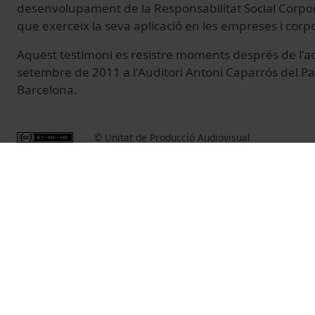
desenvolupament de la Responsabilitat Social Corpora
que exerceix la seva aplicació en les empreses i corp
Aquest testimoni es resistre moments després de l'act
setembre de 2011 a l'Auditori Antoni Caparrós del Par
Barcelona.
© Unitat de Producció Audiovisual
Vídeos relacionados