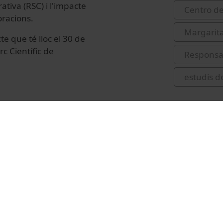
tiva (RSC) i l'impacte
Centro de
oracions.
Margarita
e que té lloc el 30 de
c Científic de
Responsab
estudis d