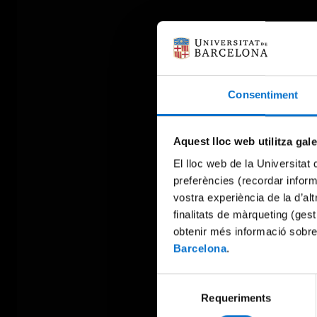
Consentiment
Aquest lloc web utilitza gal
El lloc web de la Universitat 
preferències (recordar infor
vostra experiència de la d’al
finalitats de màrqueting (gest
obtenir més informació sobre
Barcelona
.
Selecció
Requeriments
de
consentiment