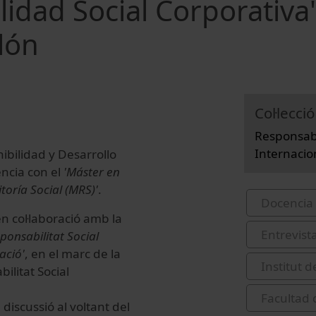
idad Social Corporativa
lón
Col·lecció
Responsabi
Internacio
ibilidad y Desarrollo
ncia con el
'Máster en
toría Social (MRS)'
.
Docencia 
en col·laboració amb la
Entrevist
ponsabilitat Social
ació'
, en el marc de la
Institut 
ilitat Social
Facultad
discussió al voltant del