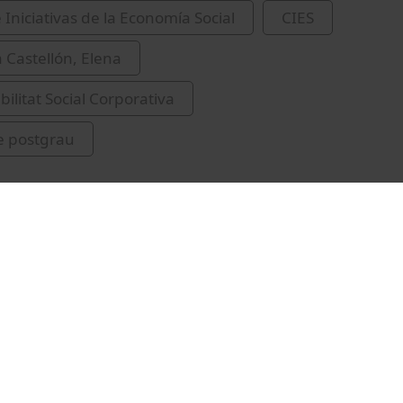
 Iniciativas de la Economía Social
CIES
 Castellón, Elena
ilitat Social Corporativa
e postgrau