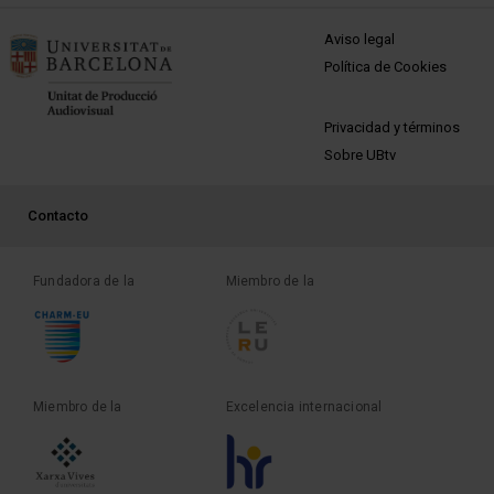
MENÚ PEU 1
Aviso legal
Política de Cookies
PEU 2
Privacidad y términos
Sobre UBtv
PEU 3
Contacto
Fundadora de la
Miembro de la
Miembro de la
Excelencia internacional