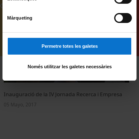
Vídeos relacionados
Màrqueting
Permetre totes les galetes
Només utilitzar les galetes necessàries
Inauguració de la IV Jornada Recerca i Empresa
R
05 Mayo, 2017
0