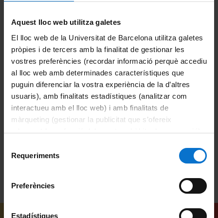
© Unitat de Producció Audiovisual
Aquest lloc web utilitza galetes
El lloc web de la Universitat de Barcelona utilitza galetes
Docencia e Investigación
Ciències
pròpies i de tercers amb la finalitat de gestionar les
vostres preferències (recordar informació perquè accediu
Actos
Psicología
al lloc web amb determinades característiques que
puguin diferenciar la vostra experiència de la d’altres
Universitat de Barcelona
usuaris), amb finalitats estadístiques (analitzar com
interactueu amb el lloc web) i amb finalitats de
Facultad de Psicología
màrqueting (gestionar la publicitat que s’ofereix
adequant-la en funció dels vostres hàbits de navegació).
interdisciplinarietat
estudis de mercat
Per obtenir més informació sobre les galetes podeu
Selecció
consultar la
Política de galetes del lloc web de la
Requeriments
de
Universitat de Barcelona
.
consentiment
Preferències
Estadístiques