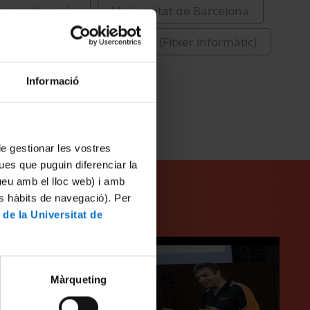
n y pedagogía
Universitat de Barcelona
de Bellas Artes
Moodle (Fitxer informàtic)
os
2008
Informació
 de gestionar les vostres
ues que puguin diferenciar la
tueu amb el lloc web) i amb
es hàbits de navegació). Per
 de la Universitat de
Màrqueting