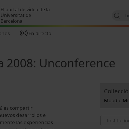
Pasar al contenido principal
El portal de vídeo de la
Universitat de
Barcelona
ones
En directo
 2008: Unconference
Col·lecció
Moodle Moo
8
es compartir
nuevos desarrollos e
Institucio
lmente las experiencias