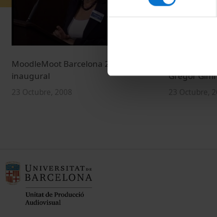
MoodleMoot Barcelona 2008: Acte
Slipo: Socia
inaugural
Gregor Gim
23 Octubre, 2008
23 Octubre, 