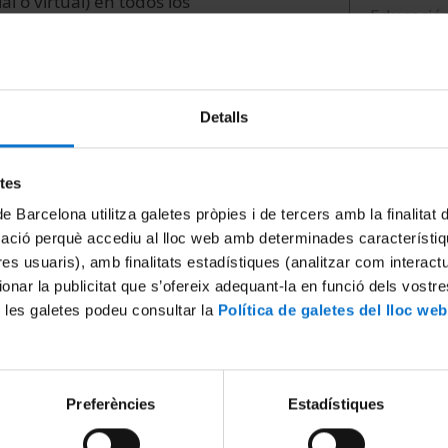
l o virtual) en todos los
Educació
Facultad 
torico de la
Universitat de
congress
Detalls
etes
de Barcelona utilitza galetes pròpies i de tercers amb la finalitat
mació perquè accediu al lloc web amb determinades característiq
tres usuaris), amb finalitats estadístiques (analitzar com interac
ionar la publicitat que s’ofereix adequant-la en funció dels vostr
 les galetes podeu consultar la
Política de galetes del lloc web
Preferències
Estadístiques