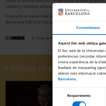
sobre el uso de esta herramienta en el aula (presencia
niveles y sectores educativos.
Este acto se desarrolla en el
Paranimf
del Edificio His
Barcelona (UB)
el 23 de octubre de 2008.
Consentiment
© Unitat de Producció Audiovisual
Aquest lloc web utilitza gal
El lloc web de la Universitat 
preferències (recordar infor
vostra experiència de la d’al
Vídeos relacionados
finalitats de màrqueting (gest
obtenir més informació sobre
Barcelona
.
Selecció
Requeriments
de
consentiment