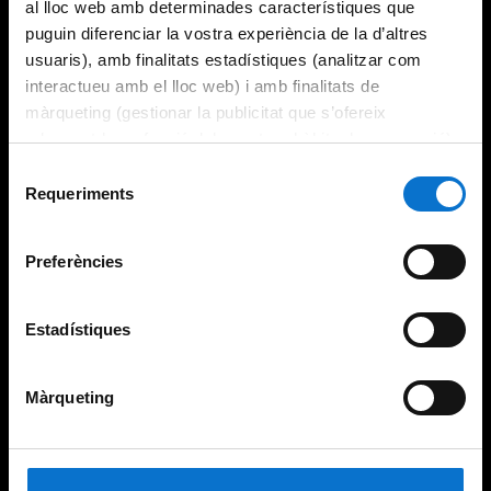
al lloc web amb determinades característiques que
puguin diferenciar la vostra experiència de la d’altres
usuaris), amb finalitats estadístiques (analitzar com
interactueu amb el lloc web) i amb finalitats de
màrqueting (gestionar la publicitat que s’ofereix
adequant-la en funció dels vostres hàbits de navegació).
Per obtenir més informació sobre les galetes podeu
Selecció
consultar la
Política de galetes del lloc web de la
Requeriments
de
Universitat de Barcelona
.
consentiment
Preferències
Estadístiques
Màrqueting