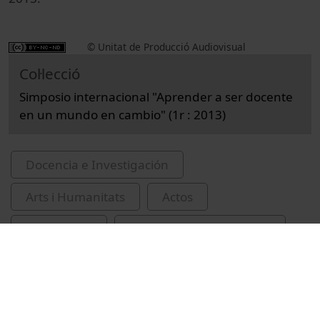
© Unitat de Producció Audiovisual
Col·lecció
Simposio internacional "Aprender a ser docente
en un mundo en cambio" (1r : 2013)
Docencia e Investigación
Arts i Humanitats
Actos
Bellas Artes
Universitat de Barcelona
Facultad de Bellas Artes
congressos
professors