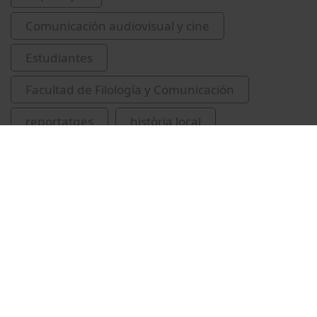
Comunicación audiovisual y cine
Estudiantes
Facultad de Filología y Comunicación
reportatges
història local
Porta, Carles (Porta i Gaset), 1963-
Izquierdo, Pol