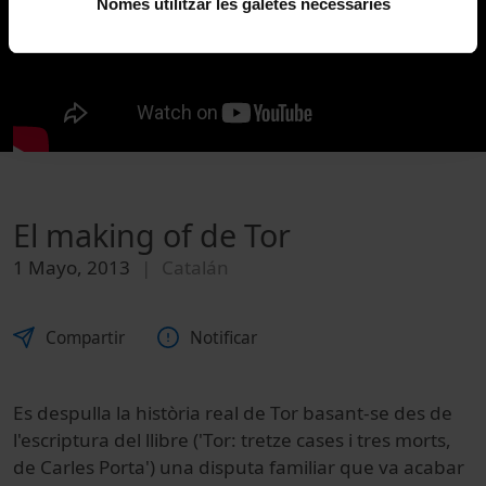
Només utilitzar les galetes necessàries
El making of de Tor
1 Mayo, 2013
Catalán
Compartir
Notificar
Es despulla la història real de Tor basant-se des de
l'escriptura del llibre ('Tor: tretze cases i tres morts,
de Carles Porta') una disputa familiar que va acabar