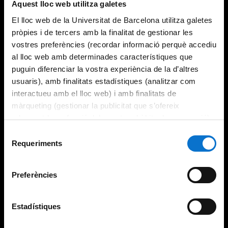
Aquest lloc web utilitza galetes
El lloc web de la Universitat de Barcelona utilitza galetes
pròpies i de tercers amb la finalitat de gestionar les
vostres preferències (recordar informació perquè accediu
al lloc web amb determinades característiques que
puguin diferenciar la vostra experiència de la d’altres
usuaris), amb finalitats estadístiques (analitzar com
interactueu amb el lloc web) i amb finalitats de
màrqueting (gestionar la publicitat que s’ofereix
adequant-la en funció dels vostres hàbits de navegació).
Per obtenir més informació sobre les galetes podeu
Selecció
consultar la
Política de galetes del lloc web de la
Requeriments
de
Universitat de Barcelona
.
consentiment
Preferències
Estadístiques