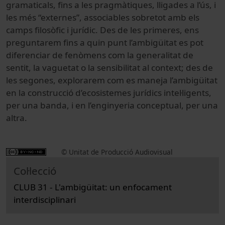
gramaticals, fins a les pragmàtiques, lligades a l’ús, i
les més “externes”, associables sobretot amb els
camps filosòfic i jurídic. Des de les primeres, ens
preguntarem fins a quin punt l’ambigüitat es pot
diferenciar de fenòmens com la generalitat de
sentit, la vaguetat o la sensibilitat al context; des de
les segones, explorarem com es maneja l’ambigüitat
en la construcció d’ecosistemes jurídics intel·ligents,
per una banda, i en l’enginyeria conceptual, per una
altra.
© Unitat de Producció Audiovisual
Col·lecció
CLUB 31 - L'ambigüitat: un enfocament
interdisciplinari