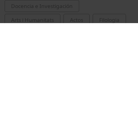
Docencia e Investigación
Arts i Humanitats
Actos
Filologia
Universitat de Barcelona
Facultad de Filología y Comunicación
Taulé, Mariona
ambigüitat
corpus (Lingüística)
anàlisi lingüística
conferències
recursos educatius oberts UB