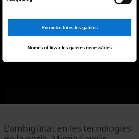
Permetre totes les galetes
Només utilitzar les galetes necessàries
L'ambigüitat en les tecnologies
de la parla. Mireia Farrús