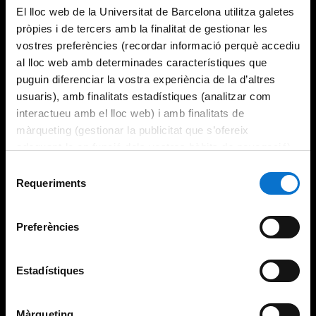
El lloc web de la Universitat de Barcelona utilitza galetes
pròpies i de tercers amb la finalitat de gestionar les
vostres preferències (recordar informació perquè accediu
al lloc web amb determinades característiques que
puguin diferenciar la vostra experiència de la d’altres
usuaris), amb finalitats estadístiques (analitzar com
interactueu amb el lloc web) i amb finalitats de
màrqueting (gestionar la publicitat que s’ofereix
adequant-la en funció dels vostres hàbits de navegació).
Per obtenir més informació sobre les galetes podeu
Selecció
consultar la
Política de galetes del lloc web de la
Requeriments
de
Universitat de Barcelona
.
consentiment
Preferències
Estadístiques
Màrqueting