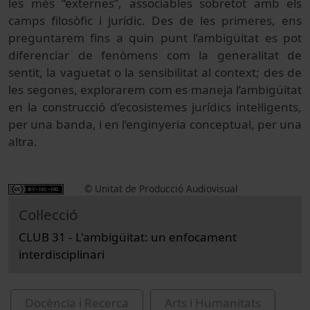
les més “externes”, associables sobretot amb els
camps filosòfic i jurídic. Des de les primeres, ens
preguntarem fins a quin punt l’ambigüitat es pot
diferenciar de fenòmens com la generalitat de
sentit, la vaguetat o la sensibilitat al context; des de
les segones, explorarem com es maneja l’ambigüitat
en la construcció d’ecosistemes jurídics intel·ligents,
per una banda, i en l’enginyeria conceptual, per una
altra.
© Unitat de Producció Audiovisual
Col·lecció
CLUB 31 - L'ambigüitat: un enfocament
interdisciplinari
Docència i Recerca
Arts i Humanitats