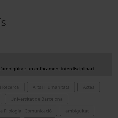
ís
L'ambigüitat: un enfocament interdisciplinari
i Recerca
Arts i Humanitats
Actes
Universitat de Barcelona
de Filologia i Comunicació
ambigüitat