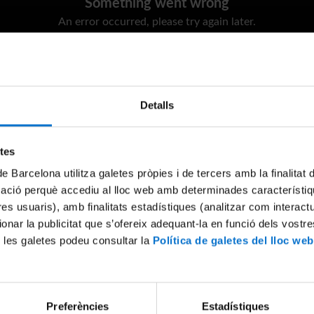
Something went wrong
An error occurred, please try again later.
Try again
Detalls
etes
de Barcelona utilitza galetes pròpies i de tercers amb la finalitat
mació perquè accediu al lloc web amb determinades característiq
tres usuaris), amb finalitats estadístiques (analitzar com interac
ionar la publicitat que s’ofereix adequant-la en funció dels vostr
 les galetes podeu consultar la
Política de galetes del lloc web
Preferències
Estadístiques