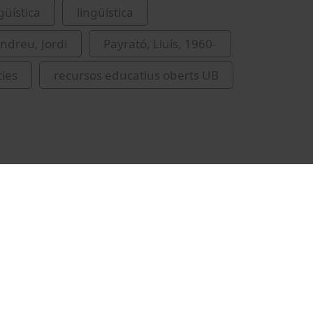
ngüística
lingüística
ndreu, Jordi
Payrató, Lluís, 1960-
ies
recursos educatius oberts UB