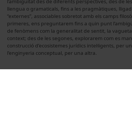
l’ambigüitat des de diferents perspectives, des de les
llengua o gramaticals, fins a les pragmàtiques, lligade
“externes”, associables sobretot amb els camps filosòfi
primeres, ens preguntarem fins a quin punt l’ambigüi
de fenòmens com la generalitat de sentit, la vaguetat o
context; des de les segones, explorarem com es mane
construcció d’ecosistemes jurídics intel·ligents, per u
l’enginyeria conceptual, per una altra.
© Unitat de Producció Audiovisual
Vídeos relacionats