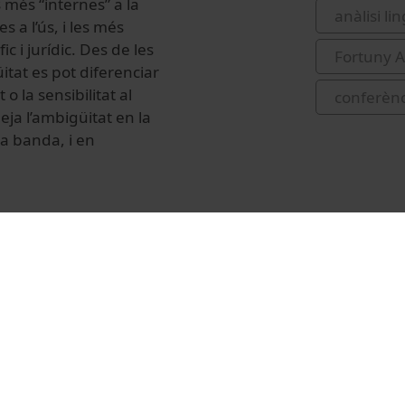
 més “internes” a la
anàlisi li
s a l’ús, i les més
c i jurídic. Des de les
Fortuny A
tat es pot diferenciar
 la sensibilitat al
conferènc
ja l’ambigüitat en la
na banda, i en