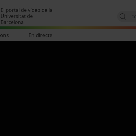
Vés al contingut
El portal de vídeo de la
Universitat de
Barcelona
ions
En directe