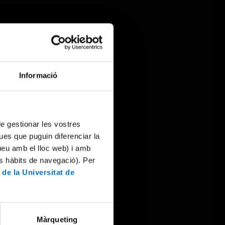
Informació
 de gestionar les vostres
ues que puguin diferenciar la
tueu amb el lloc web) i amb
es hàbits de navegació). Per
 de la Universitat de
Màrqueting