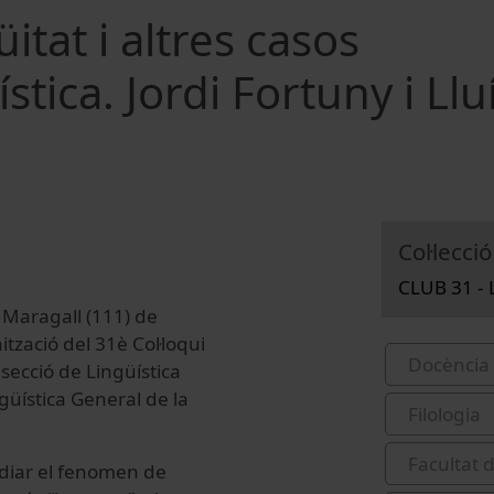
üitat i altres casos
tica. Jordi Fortuny i Llu
Col·lecció
CLUB 31 - 
n Maragall (111) de
nització del 31è Col·loqui
Docència 
a secció de Lingüística
güística General de la
Filologia
Facultat 
diar el fenomen de