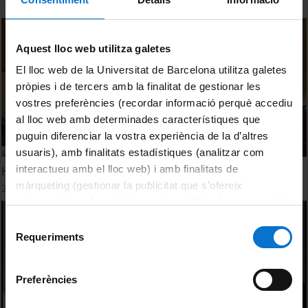
Aquest lloc web utilitza galetes
El lloc web de la Universitat de Barcelona utilitza galetes
pròpies i de tercers amb la finalitat de gestionar les
vostres preferències (recordar informació perquè accediu
al lloc web amb determinades característiques que
puguin diferenciar la vostra experiència de la d’altres
usuaris), amb finalitats estadístiques (analitzar com
interactueu amb el lloc web) i amb finalitats de
Homenatge a la Dra. Teresa Vinyoles
màrqueting (gestionar la publicitat que s’ofereix
25 Febrero, 2025
adequant-la en funció dels vostres hàbits de navegació).
Per obtenir més informació sobre les galetes podeu
Selecció
consultar la
Política de galetes del lloc web de la
Requeriments
de
Universitat de Barcelona
.
consentiment
Preferències