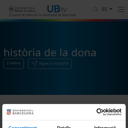
Pasar al contenido principal
ES
El portal de vídeo de la Universitat de Barcelona
història de la dona
2
vídeos
Sigue y comparte
Ordenar
Consentiment
Detalls
Informació