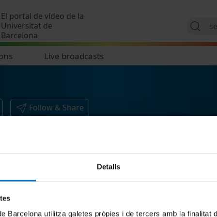
Skip to main content
El portal de vídeo de la
Universitat de
Barcelona
ions
Live broadcasts
Follow & Share
Detalls
etes
de Barcelona utilitza galetes pròpies i de tercers amb la finalitat