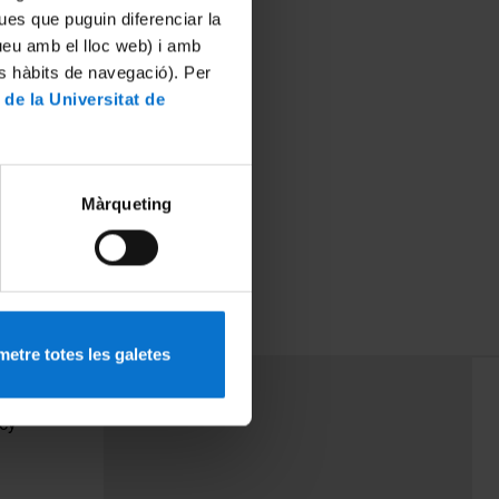
ues que puguin diferenciar la
tueu amb el lloc web) i amb
es hàbits de navegació). Per
 de la Universitat de
Màrqueting
etre totes les galetes
PEU 3
Contact
cy