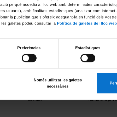
mació perquè accediu al lloc web amb determinades característiq
tres usuaris), amb finalitats estadístiques (analitzar com interac
ionar la publicitat que s’ofereix adequant-la en funció dels vostr
 les galetes podeu consultar la
Política de galetes del lloc web
Preferències
Estadístiques
 i els inicis de la història de
020
Només utilitzar les galetes
Perm
necessàries
MENÚ PEU 1
PEU 2
Legal notice
About UBtv
Cookies
Terms and priva