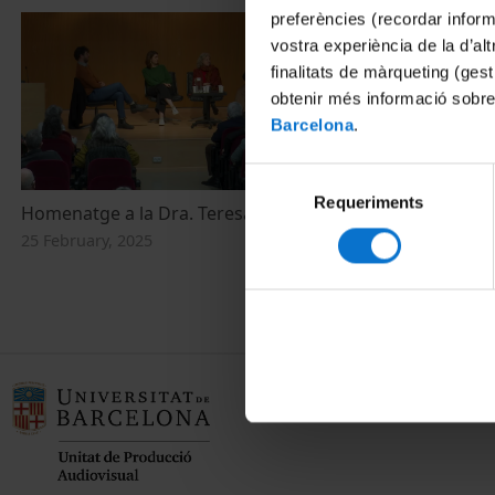
preferències (recordar infor
vostra experiència de la d’al
finalitats de màrqueting (gest
obtenir més informació sobre
Barcelona
.
Selecció
Requeriments
de
Homenatge a la Dra. Teresa Vinyoles
Mujeres Libres
consentiment
les dones
25 February, 2025
20 February, 2