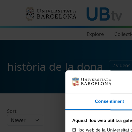
Navegació principal
Explore
Collect
història de la dona
2
videos
Consentiment
Sort
Aquest lloc web utilitza gal
El lloc web de la Universitat 