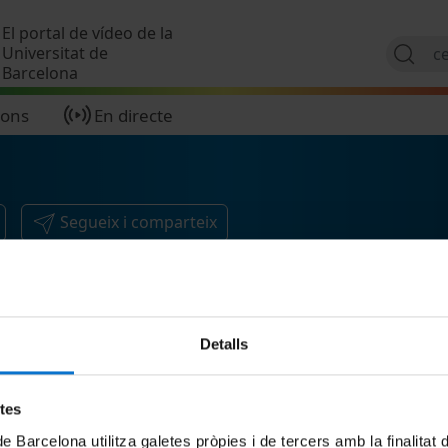
Vés al contingut
El portal de vídeo de la
Universitat de
Barcelona
ions
En directe
Segueix i comparteix
Detalls
etes
de Barcelona utilitza galetes pròpies i de tercers amb la finalitat