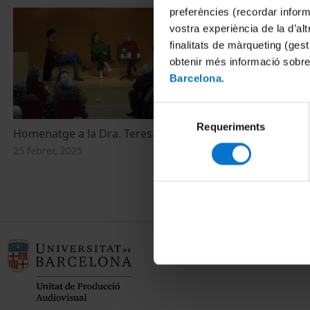
preferències (recordar infor
vostra experiència de la d’al
finalitats de màrqueting (gest
obtenir més informació sobre
Barcelona
.
Selecció
Requeriments
de
Homenatge a la Dra. Teresa Vinyoles
Mujeres Libres
consentiment
les dones
25 febrer, 2025
20 febrer, 202