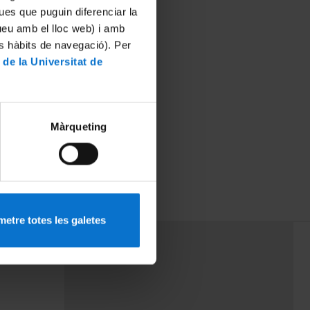
ues que puguin diferenciar la
tueu amb el lloc web) i amb
es hàbits de navegació). Per
 de la Universitat de
Màrqueting
etre totes les galetes
PEU 3
mes
Contacte