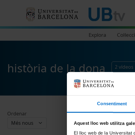
Navegació principal
Explora
Col·lecc
història de la dona
2
vídeos
Consentiment
Ordenar
Aquest lloc web utilitza gal
El lloc web de la Universitat 