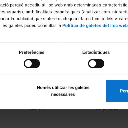
mació perquè accediu al lloc web amb determinades característiq
tres usuaris), amb finalitats estadístiques (analitzar com interac
ionar la publicitat que s’ofereix adequant-la en funció dels vostr
 les galetes podeu consultar la
Política de galetes del lloc web
Preferències
Estadístiques
 i els inicis de la història de
0
Només utilitzar les galetes
Perm
necessàries
MENÚ PEU 1
PEU 2
Avís legal
Privadesa i ter
Galetes
Sobre UBtv