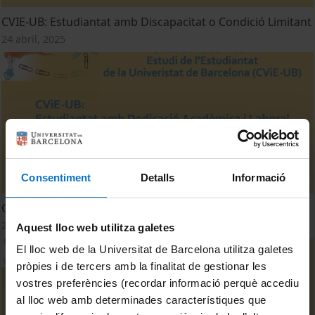
CVIE-UB: Estudiantat amb Discapacitat o Condició Limitant
24 abril, 2025
Consentiment
Detalls
Informació
CVIE-UB: Estudiant amb Dedicació Acadèmica i Laboral
24 abril, 2025
Aquest lloc web utilitza galetes
El lloc web de la Universitat de Barcelona utilitza galetes
pròpies i de tercers amb la finalitat de gestionar les
vostres preferències (recordar informació perquè accediu
al lloc web amb determinades característiques que