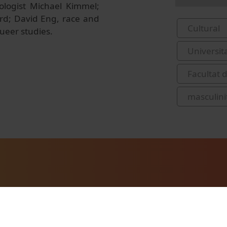
iologist Michael Kimmel;
ard; David Eng, race and
Cultural
ueer studies.
Universit
Facultat 
masculini