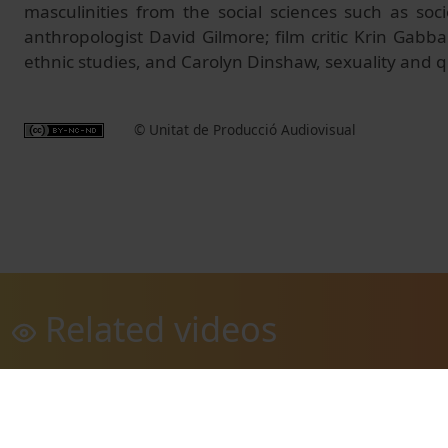
masculinities from the social sciences such as soc
anthropologist David Gilmore; film critic Krin Gabb
ethnic studies, and Carolyn Dinshaw, sexuality and q
© Unitat de Producció Audiovisual
Related videos