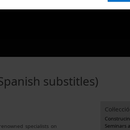
Spanish substitles)
Col·lecció
Construcin
Seminars a
 renowned specialists on