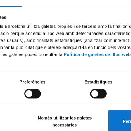
Try again
etes
de Barcelona utilitza galetes pròpies i de tercers amb la finalitat
mació perquè accediu al lloc web amb determinades característiq
tres usuaris), amb finalitats estadístiques (analitzar com interac
ionar la publicitat que s’ofereix adequant-la en funció dels vostr
 les galetes podeu consultar la
Política de galetes del lloc web
Preferències
Estadístiques
Només utilitzar les galetes
Perm
necessàries