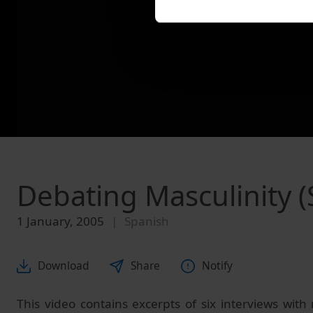
Debating Masculinity (
1 January, 2005
Spanish
Download
Share
Notify
This video contains excerpts of six interviews with