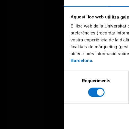
Aquest lloc web utilitza gal
El lloc web de la Universitat 
preferències (recordar infor
vostra experiència de la d’al
finalitats de màrqueting (gest
obtenir més informació sobre
Barcelona
.
Selecció
Requeriments
de
consentiment