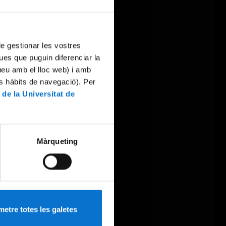
 de gestionar les vostres
ues que puguin diferenciar la
tueu amb el lloc web) i amb
es hàbits de navegació). Per
 de la Universitat de
Màrqueting
etre totes les galetes