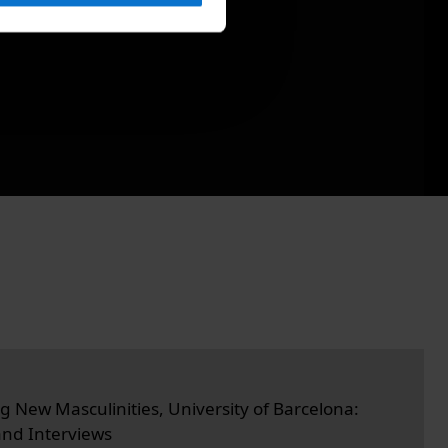
g New Masculinities, University of Barcelona:
nd Interviews