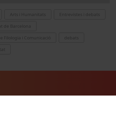
Arts i Humanitats
Entrevistes i debats
at de Barcelona
de Filologia i Comunicació
debats
tat