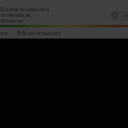
Skip to main content
El portal de vídeo de la
Universitat de
Barcelona
ions
Live broadcasts