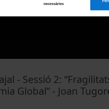
Perm
necessàries
al - Sessió 2: “Fragilitats
mia Global” - Joan Tugor