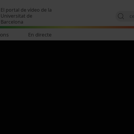
Vés al contingut
El portal de vídeo de la
Universitat de
Barcelona
ions
En directe