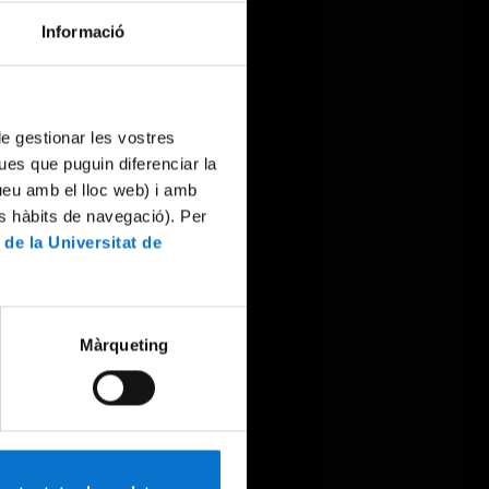
Informació
 de gestionar les vostres
ues que puguin diferenciar la
tueu amb el lloc web) i amb
es hàbits de navegació). Per
 de la Universitat de
Màrqueting