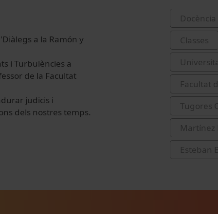
Docència 
 'Diàlegs a la Ramón y
Classes
Universit
ats i Turbulències a
fessor de la Facultat
Facultat 
urar judicis i
Tugores Q
ons dels nostres temps.
Martínez 
Esteban B