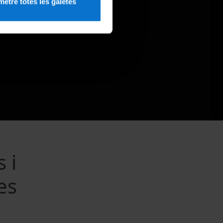
etre totes les galetes
 i
es