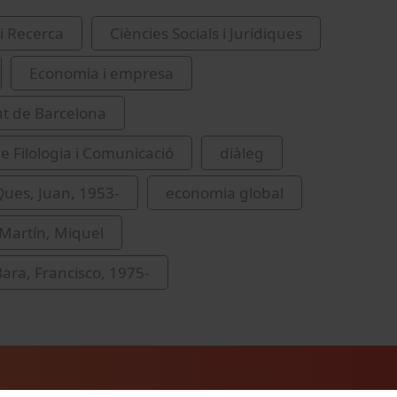
i Recerca
Ciències Socials i Jurídiques
Economia i empresa
at de Barcelona
de Filologia i Comunicació
diàleg
ues, Juan, 1953-
economia global
Martín, Miquel
ara, Francisco, 1975-