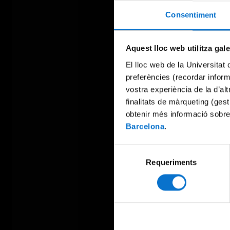
Consentiment
Aquest lloc web utilitza gal
El lloc web de la Universitat 
preferències (recordar infor
vostra experiència de la d’al
finalitats de màrqueting (gest
obtenir més informació sobre
Barcelona
.
Selecció
Requeriments
de
consentiment