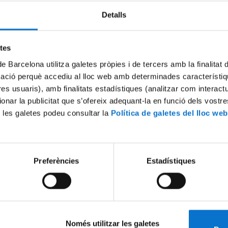
Detalls
Try again
etes
de Barcelona utilitza galetes pròpies i de tercers amb la finalitat
mació perquè accediu al lloc web amb determinades característiq
tres usuaris), amb finalitats estadístiques (analitzar com interac
ionar la publicitat que s’ofereix adequant-la en funció dels vostr
 les galetes podeu consultar la
Política de galetes del lloc web
Preferències
Estadístiques
Només utilitzar les galetes