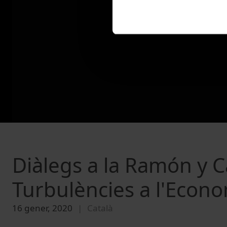
Diàlegs a la Ramón y Caj
Turbulències a l'Econo
16 gener, 2020
Català