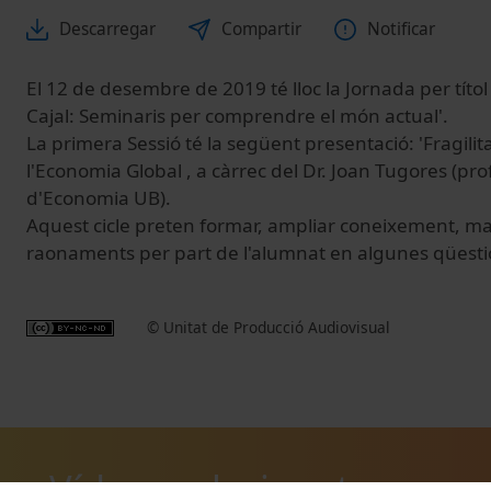
Descarregar
Compartir
Notificar
El 12 de desembre de 2019 té lloc la Jornada per títol
Cajal: Seminaris per comprendre el món actual'.
La primera Sessió té la següent presentació: 'Fragilit
l'Economia Global , a càrrec del Dr. Joan Tugores (pro
d'Economia UB).
Aquest cicle preten formar, ampliar coneixement, mad
raonaments per part de l'alumnat en algunes qüesti
© Unitat de Producció Audiovisual
Vídeos relacionats