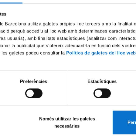
Try again
etes
de Barcelona utilitza galetes pròpies i de tercers amb la finalitat
mació perquè accediu al lloc web amb determinades característiq
tres usuaris), amb finalitats estadístiques (analitzar com interac
ionar la publicitat que s’ofereix adequant-la en funció dels vostr
 les galetes podeu consultar la
Política de galetes del lloc web
Preferències
Estadístiques
Només utilitzar les galetes
Perm
necessàries