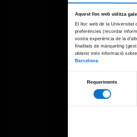
Aquest lloc web utilitza gal
El lloc web de la Universitat 
preferències (recordar infor
vostra experiència de la d’al
finalitats de màrqueting (gest
obtenir més informació sobre
Barcelona
.
Selecció
Requeriments
de
consentiment