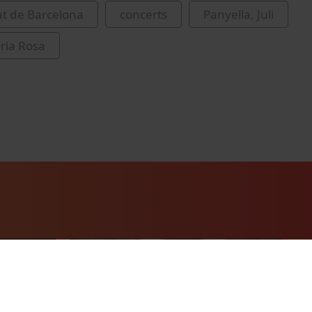
at de Barcelona
concerts
Panyella, Juli
ria Rosa