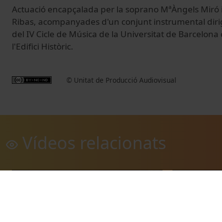
Actuació encapçalada per la soprano MªÀngels Miró i
Ribas, acompanyades d'un conjunt instrumental dirigit
del IV Cicle de Música de la Universitat de Barcelona
l'Edifici Històric.
© Unitat de Producció Audiovisual
Vídeos relacionats