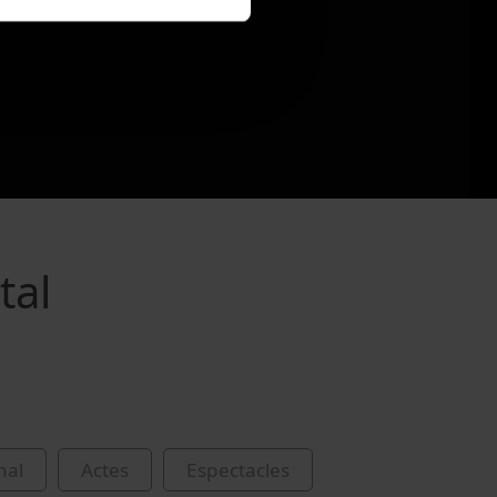
tal
nal
Actes
Espectacles