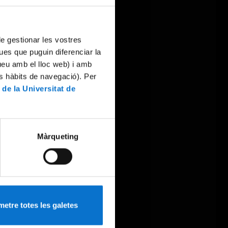
 de gestionar les vostres
ues que puguin diferenciar la
tueu amb el lloc web) i amb
es hàbits de navegació). Per
 de la Universitat de
Màrqueting
etre totes les galetes