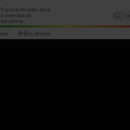
Vés al contingut
El portal de vídeo de la
Universitat de
Barcelona
ions
En directe