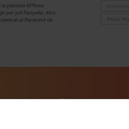
 la pianista MªRosa
Universit
 per Juli Panyella; dins
Ribas, Ma
 celebrat al Paranimf de