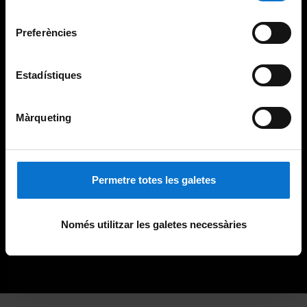
Universitat de Barcelona
.
consentiment
Preferències
Estadístiques
Màrqueting
Permetre totes les galetes
Només utilitzar les galetes necessàries