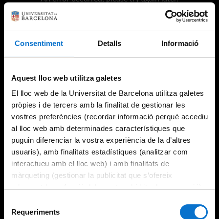
Consentiment
Detalls
Informació
Try again
Aquest lloc web utilitza galetes
El lloc web de la Universitat de Barcelona utilitza galetes
pròpies i de tercers amb la finalitat de gestionar les
vostres preferències (recordar informació perquè accediu
al lloc web amb determinades característiques que
puguin diferenciar la vostra experiència de la d’altres
usuaris), amb finalitats estadístiques (analitzar com
interactueu amb el lloc web) i amb finalitats de
màrqueting (gestionar la publicitat que s’ofereix
adequant-la en funció dels vostres hàbits de navegació).
Per obtenir més informació sobre les galetes podeu
Selecció
consultar la
Política de galetes del lloc web de la
Requeriments
de