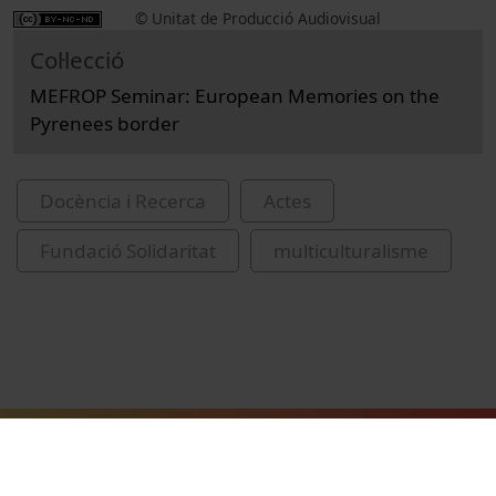
© Unitat de Producció Audiovisual
Col·lecció
MEFROP Seminar: European Memories on the
Pyrenees border
Docència i Recerca
Actes
Fundació Solidaritat
multiculturalisme
Related videos