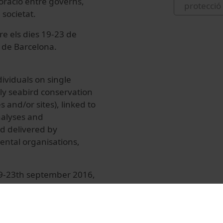
aboració entre governs,
protecció
 societat.
re els dies 19-23 de
t de Barcelona.
ividuals on single
tly seabird conservation
 and/or sites), linked to
nalyses and
d delivered by
ntal organisations,
19-23th september 2016,