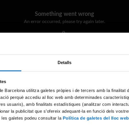
Something went wrong
An error occurred, please try again later.
Try again
Detalls
etes
de Barcelona utilitza galetes pròpies i de tercers amb la finalitat
mació perquè accediu al lloc web amb determinades característiq
tres usuaris), amb finalitats estadístiques (analitzar com interac
ionar la publicitat que s’ofereix adequant-la en funció dels vostr
 les galetes podeu consultar la
Política de galetes del lloc web