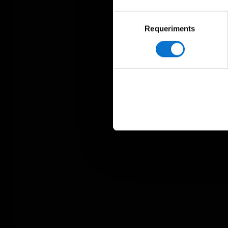
Selecció
Requeriments
de
consentiment