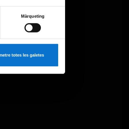
Màrqueting
etre totes les galetes