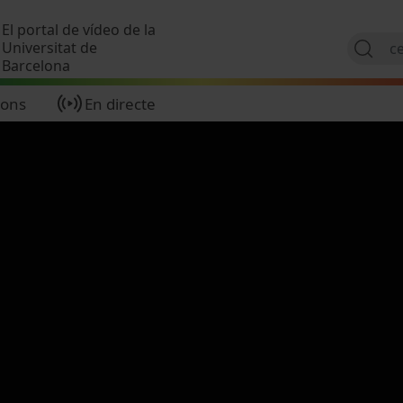
Vés al contingut
El portal de vídeo de la
Universitat de
Barcelona
ions
En directe