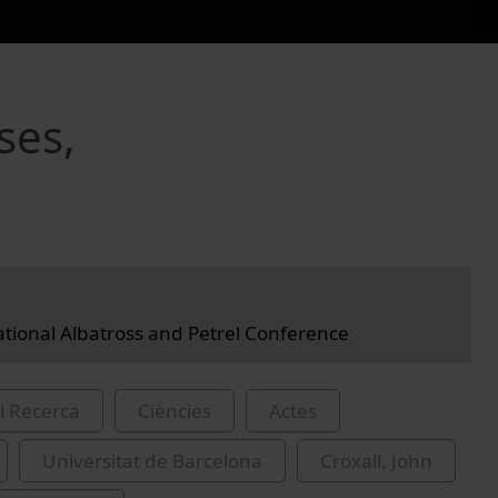
ses,
ational Albatross and Petrel Conference
i Recerca
Ciències
Actes
Universitat de Barcelona
Croxall, John