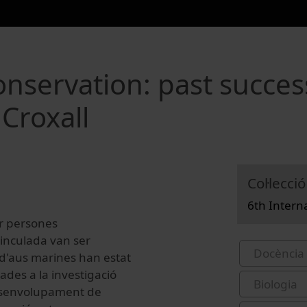
onservation: past succes
 Croxall
Col·lecció
6th Intern
er persones
vinculada van ser
Docència 
d'aus marines han estat
lades a la investigació
Biologia
i desenvolupament de