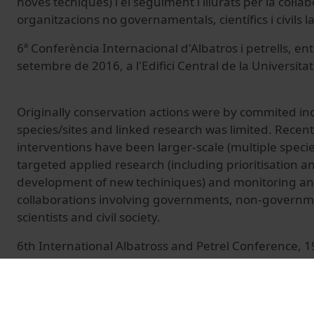
noves tècniques) i el seguiment i lliurats per la col·l
organitzacions no governamentals, científics i civils la
6ª Conferència Internacional d'Albatros i petrells, ent
setembre de 2016, a l'Edifici Central de la Universita
Originally conservation actions were by commited ind
species/sites and linked research was limited. Recen
interventions have been larger-scale (multiple species
targeted applied research (including prioritisation a
development of new techiniques) and monitoring an
collaborations involving governments, non-governme
scientists and civil society.
6th International Albatross and Petrel Conference, 
at Historic Building of University of Barcelona.
© Unitat de Producció Audiovisual