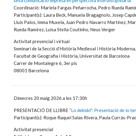
seva comunicació impresa en perspectiva interdisciplinària
Coordinació: Mariela Fargas Peñarrocha, Pedro Rueda Ramír
Participant(s): Laura Beck, Manuela Bragagnolo, Josep Capd
Lluís Palos, Imma Muxela, Juan Pedro Navarro Martínez, Mar
Rueda Ramírez, Luisa Stella Coutinho, Neus Verger
Activitat presencial i virtual
Seminari de la Secció d’Història Medieval i Història Moderna,
Facultat de Geografia i Història, Universitat de Barcelona
Carrer de Montalegre 6, 3er pis
08001 Barcelona
Dimecres 20 maig 2026 a les 17:30h
PRESENTACIÓ DE LLIBRE
“Lo debido": Presentació de lo te
Participant(s): Roque Raquel Salas Rivera, Paula Currás-Pra
Activitat presencial