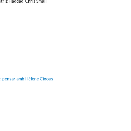
étriz Haddad, Chris Small
: pensar amb Hélène Cixous