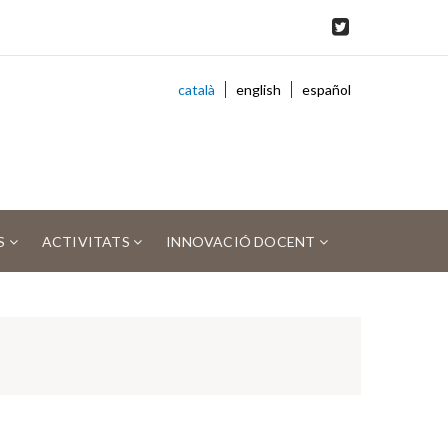
català
english
español
S
ACTIVITATS
INNOVACIÓ DOCENT