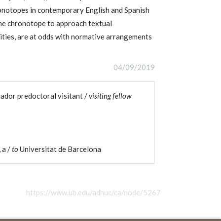
ronotopes in contemporary English and Spanish
the chronotope to approach textual
lities, are at odds with normative arrangements
04/09/2019
gador predoctoral visitant /
visiting fellow
, a /
to
Universitat de Barcelona
https://www.ub.edu/adhuc/ca/node/5267