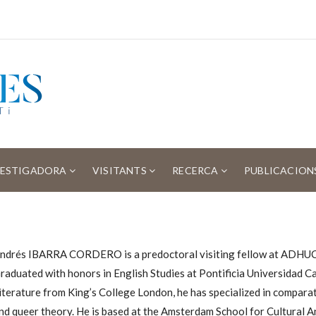
VESTIGADORA
VISITANTS
RECERCA
PUBLICACION
ndrés IBARRA CORDERO is a predoctoral visiting fellow at ADHUC—
raduated with honors in English Studies at Pontificia Universidad C
iterature from King’s College London, he has specialized in comparati
nd queer theory. He is based at the Amsterdam School for Cultural A