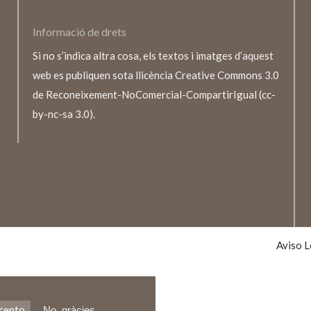
Informació de drets
Si no s’indica altra cosa, els textos i imatges d’aquest
web es publiquen sota llicència Creative Commons 3.0
de Reconeixement-NoComercial-CompartirIgual (cc-
by-nc-sa 3.0).
TEXTO
LEGALE
Aviso L
cepto
No, gràcies