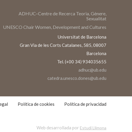
ADHUC–Centre de Recerca Teoria, Gènere,
Sexualitat
UNESCO Chair Women, Development and Cultures
Universitat de Barcelona
Gran Via de les Corts Catalanes, 585, 08007
Barcelona
Tel. (+00 34) 934035655
adhuc@ub.edu
catedra.unesco.dones@ub.edu
S
S
egal
Política de cookies
Política de privacidad
Web desarrollada por
Estudi Llimona