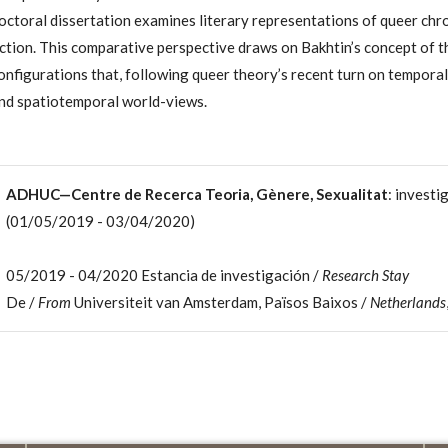
octoral dissertation examines literary representations of queer ch
iction. This comparative perspective draws on Bakhtin’s concept of 
onfigurations that, following queer theory’s recent turn on tempora
nd spatiotemporal world-views.
ADHUC—Centre de Recerca Teoria, Gènere, Sexualitat
: investi
(01/05/2019 - 03/04/2020)
05/2019 - 04/2020 Estancia de investigación /
Research Stay
De /
From
Universiteit van Amsterdam, Països Baixos /
Netherlands