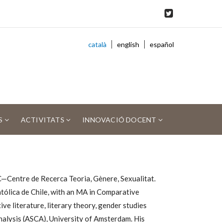
català
english
español
S
ACTIVITATS
INNOVACIÓ DOCENT
Centre de Recerca Teoria, Gènere, Sexualitat.
atólica de Chile, with an MA in Comparative
ve literature, literary theory, gender studies
nalysis (ASCA), University of Amsterdam. His