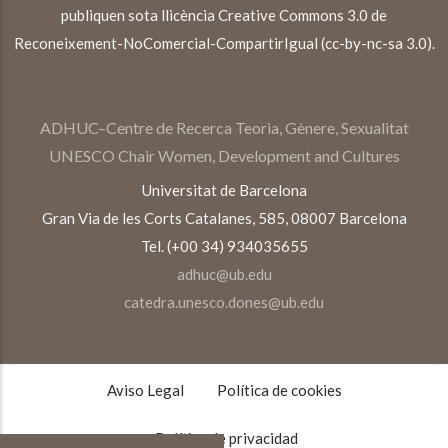
publiquen sota llicència Creative Commons 3.0 de
Reconeixement-NoComercial-CompartirIgual (cc-by-nc-sa 3.0).
ADHUC–Centre de Recerca Teoria, Gènere, Sexualitat
UNESCO Chair Women, Development and Cultures
Universitat de Barcelona
Gran Via de les Corts Catalanes, 585, 08007 Barcelona
Tel. (+00 34) 934035655
adhuc@ub.edu
catedra.unesco.dones@ub.edu
TEXTOS
LEGALES
Aviso Legal
Política de cookies
Política de privacidad