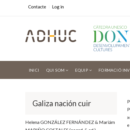
Skip
USER
Contacte
Log in
ACCOUNT
to
MENU
main
content
MAIN
NAVIGATION
INICI
QUI SOM
EQUIP
FORMACIÓ IN
Fil
d'ariadna
Galiza nación cuir
P
P
x
Helena GONZÁLEZ FERNÁNDEZ & Mariám
e
MARIÑO COSTALES (coord. & ed.)