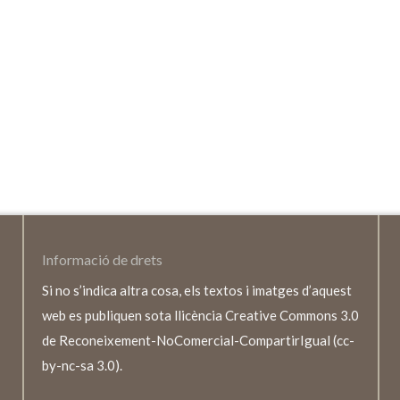
Informació de drets
Si no s’indica altra cosa, els textos i imatges d’aquest
web es publiquen sota llicència Creative Commons 3.0
de Reconeixement-NoComercial-CompartirIgual (cc-
by-nc-sa 3.0).