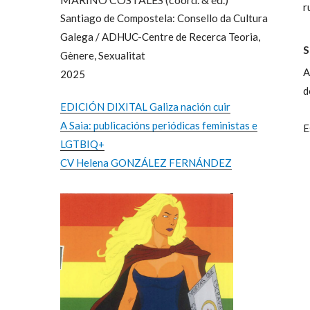
r
Santiago de Compostela: Consello da Cultura
Galega / ADHUC-Centre de Recerca Teoria,
S
Gènere, Sexualitat
A
2025
d
EDICIÓN DIXITAL Galiza nación cuir
A Saia: publicacións periódicas feministas e
E
LGTBIQ+
CV Helena GONZÁLEZ FERNÁNDEZ