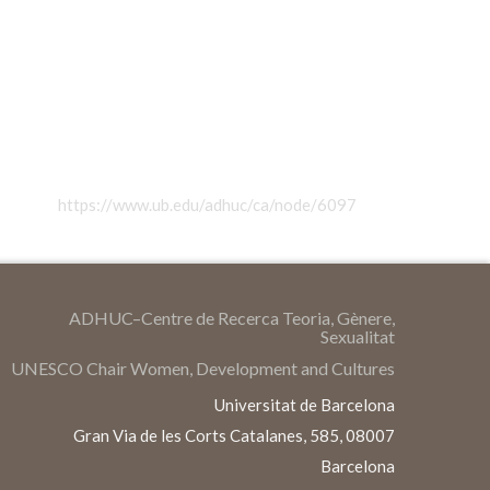
https://www.ub.edu/adhuc/ca/node/6097
ADHUC–Centre de Recerca Teoria, Gènere,
Sexualitat
UNESCO Chair Women, Development and Cultures
Universitat de Barcelona
Gran Via de les Corts Catalanes, 585, 08007
Barcelona