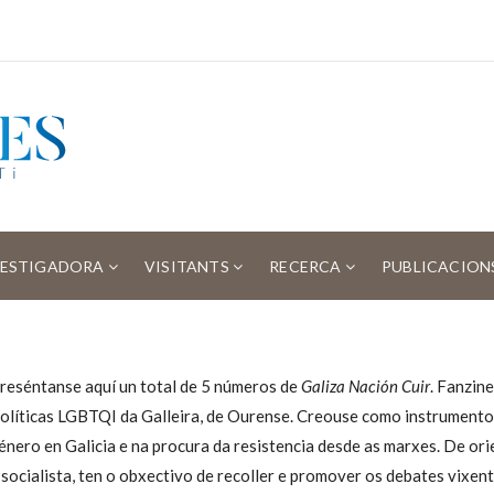
VESTIGADORA
VISITANTS
RECERCA
PUBLICACION
reséntanse aquí un total de 5 números de
Galiza Nación Cuir
. Fanzin
olíticas LGBTQI da Galleira, de Ourense. Creouse como instrumento 
énero en Galicia e na procura da resistencia desde as marxes. De ori
 socialista, ten o obxectivo de recoller e promover os debates vixente