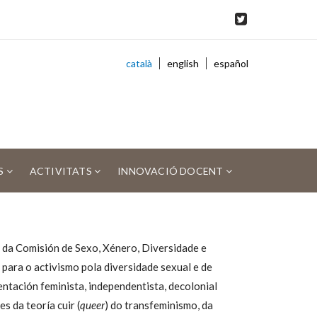
català
english
español
S
ACTIVITATS
INNOVACIÓ DOCENT
e da Comisión de Sexo, Xénero, Diversidade e
para o activismo pola diversidade sexual e de
entación feminista, independentista, decolonial
s da teoría cuir (
queer
) do transfeminismo, da