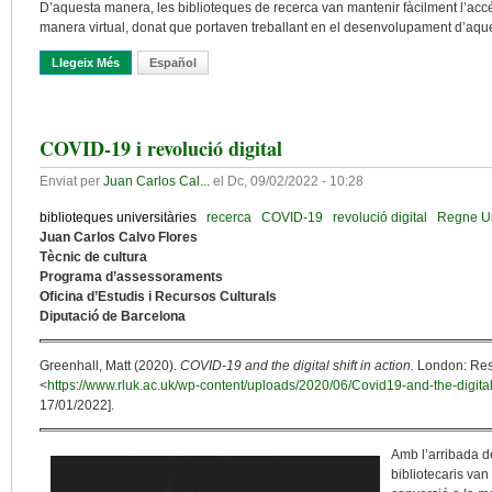
D’aquesta manera, les biblioteques de recerca van mantenir fàcilment l’accé
manera virtual, donat que portaven treballant en el desenvolupament d’aqu
Llegeix Més
Sobre Biblioteques Universitàries I De Recerca En Temps De Pa
Español
COVID-19 i revolució digital
Enviat per
Juan Carlos Cal...
el
Dc, 09/02/2022 - 10:28
biblioteques universitàries
recerca
COVID-19
revolució digital
Regne Un
Juan Carlos Calvo Flores
Tècnic de cultura
Programa d’assessoraments
Oficina d’Estudis i Recursos Culturals
Diputació de Barcelona
Greenhall, Matt (2020).
COVID-19 and the digital shift in action.
London: Rese
<
https://www.rluk.ac.uk/wp-content/uploads/2020/06/Covid19-and-the-digital-
17/01/2022].
Amb l’arribada d
bibliotecaris van