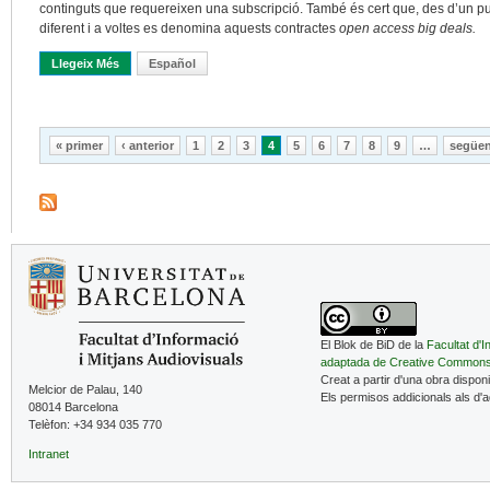
continguts que requereixen una subscripció. També és cert que, des d’un pu
diferent i a voltes es denomina aquests contractes
open access big deals.
Llegeix Més
Sobre Què Pensa El Professorat Quan Es Cancel•la La Subscrip
Español
Pàgines
« primer
‹ anterior
1
2
3
4
5
6
7
8
9
…
següen
El Blok de BiD de la
Facultat d'I
adaptada de Creative Common
Creat a partir d'una obra dispon
Melcior de Palau, 140
Els permisos addicionals als d'
08014 Barcelona
Telèfon: +34 934 035 770
Intranet