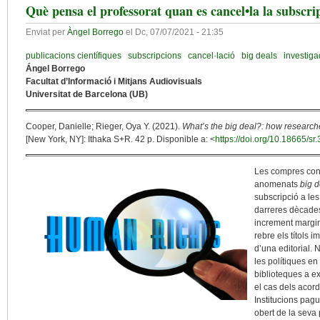
Què pensa el professorat quan es cancel•la la subscri
Enviat per
Àngel Borrego
el
Dc, 07/07/2021 - 21:35
publicacions científiques
subscripcions
cancel·lació
big deals
investiga
Ángel Borrego
Facultat d’Informació i Mitjans Audiovisuals
Universitat de Barcelona (UB)
Cooper, Danielle; Rieger, Oya Y. (2021).
What’s the big deal?: how research
[New York, NY]: Ithaka S+R. 42 p. Disponible a: <
https://doi.org/10.18665/sr
Les compres con
anomenats
big d
subscripció a les
darreres dècade
increment margin
rebre els títols i
d’una editorial. 
les polítiques en
biblioteques a ex
el cas dels acord
Institucions pagu
obert de la seva 