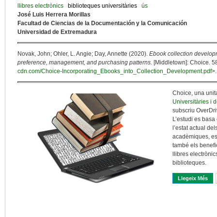
llibres electrònics
biblioteques universitàries
ús
José Luis Herrera Morillas
Facultad de Ciencias de la Documentación y la Comunicación
Universidad de Extremadura
Novak, John; Ohler, L. Angie; Day, Annette (2020).
Ebook collection develop
preference, management, and purchasing patterns.
[Middletown]: Choice. 58
cdn.com/Choice-Incorporating_Ebooks_into_Collection_Development.pdf
>.
Choice, una unitat
Universitàries i
subscriu OverDri
L’estudi es basa
l’estat actual del
acadèmiques, esp
també els benefic
llibres electròni
biblioteques.
Llegeix Més
Sob