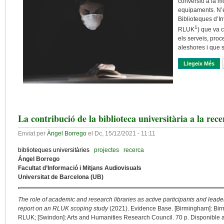
conversió a la mo
equipaments. N’é
Biblioteques d’I
1
RLUK
) que va c
els serveis, proc
aleshores i que 
Llegeix Més
Sob
La contribució de la biblioteca universitària a la rec
Enviat per
Àngel Borrego
el
Dc, 15/12/2021 - 11:11
biblioteques universitàries
projectes
recerca
Ángel Borrego
Facultat d’Informació i Mitjans Audiovisuals
Universitat de Barcelona (UB)
The role of academic and research libraries as active participants and leader
report on an RLUK scoping study
(2021). Evidence Base. [Birmingham]: Birm
RLUK; [Swindon]: Arts and Humanities Research Council. 70 p. Disponible a