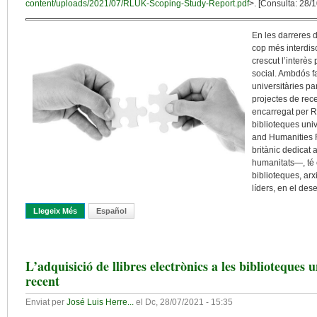
content/uploads/2021/07/RLUK-Scoping-Study-Report.pdf
>. [Consulta: 28/
En les darreres d
cop més interdisc
crescut l’interès
social. Ambdós f
universitàries pa
projectes de rece
encarregat per R
biblioteques univ
and Humanities 
britànic dedicat
humanitats—, té 
biblioteques, arx
líders, en el de
Llegeix Més
Sobre La Contribució De La Biblioteca Universitària A La Recer
Español
L’adquisició de llibres electrònics a les biblioteques 
recent
Enviat per
José Luis Herre...
el
Dc, 28/07/2021 - 15:35