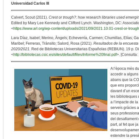
Universidad Carlos III
Calvert, Scout (2021).
Crest or trough?: how research libraries used emergin
Edited by Mary Lee Kennedy and Clifford Lynch. Washington, DC: Association
<
https://www.arl.org/wp-content/uploads/2021/09/2021.10.01-crest-or-trough
Lara Díaz, Isabel; Merino, Àngels; Echeverría, Carmen; Chumillas, Elías; Ga
Maribel; Ferreras, Tránsito; Salord, Rosa (2021).
Resultados de la encuesta 
2020/2021.
Red de Bibliotecas Universitarias Españolas (REBIUN). 19 p. Di
<
http://bibliotecas.csic.es/sites/default/files/Informe%20final.pdf
>. [Consulta:
A l’època més du
accedir a alguns
abans que la COV
que ens proporci
davant d’un escen
les biblioteques 
a l’impacte de l
serveis gràcies a
seus professional
del desafiament 
part, al fet que 
desenvolupament d
estendre la pres