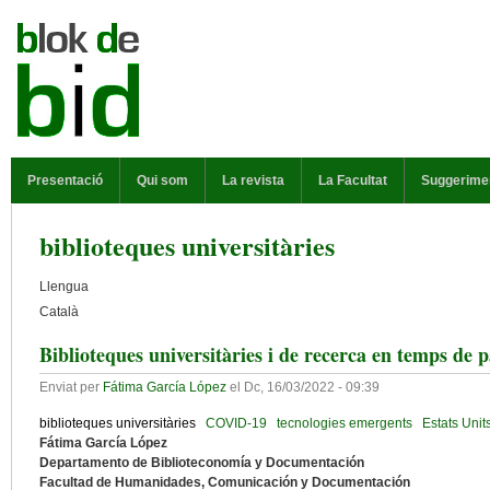
Vés al contingut
MENÚ PRINCIPAL
Presentació
Qui som
La revista
La Facultat
Suggerime
biblioteques universitàries
Llengua
Català
Biblioteques universitàries i de recerca en temps de
Enviat per
Fátima García López
el
Dc, 16/03/2022 - 09:39
biblioteques universitàries
COVID-19
tecnologies emergents
Estats Unit
Fátima García López
Departamento de Biblioteconomía y Documentación
Facultad de Humanidades, Comunicación y Documentación