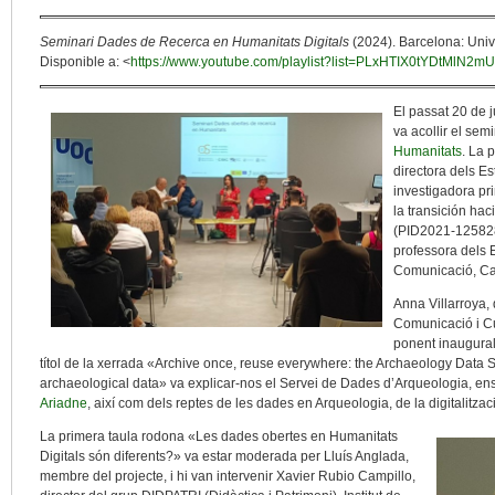
Seminari Dades de Recerca en Humanitats Digitals
(2024). Barcelona: Univ
Disponible a: <
https://www.youtube.com/playlist?list=PLxHTIX0tYDtMlN
El passat 20 de 
va acollir el sem
Humanitats
. La 
directora dels Es
investigadora pr
la transición ha
(PID2021-125828
professora dels E
Comunicació, Ca
Anna Villarroya,
Comunicació i Cu
ponent inaugural,
títol de la xerrada «Archive once, reuse everywhere: the Archaeology Data S
archaeological data» va explicar-nos el Servei de Dades d’Arqueologia, ens
Ariadne
, així com dels reptes de les dades en Arqueologia, de la digitalitzac
La primera taula rodona «Les dades obertes en Humanitats
Digitals són diferents?» va estar moderada per Lluís Anglada,
membre del projecte, i hi van intervenir Xavier Rubio Campillo,