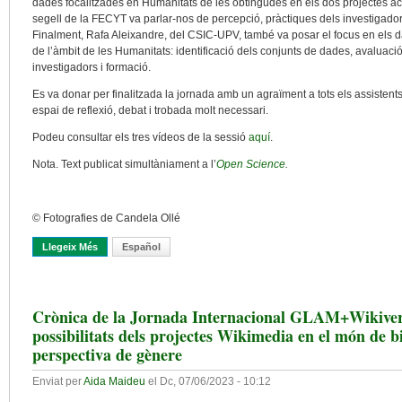
dades focalitzades en Humanitats de les obtingudes en els dos projectes actu
segell de la FECYT va parlar-nos de percepció, pràctiques dels investigadors
Finalment, Rafa Aleixandre, del CSIC-UPV, també va posar el focus en els da
de l’àmbit de les Humanitats: identificació dels conjunts de dades, avalua
investigadors i formació.
Es va donar per finalitzada la jornada amb un agraïment a tots els assistents
espai de reflexió, debat i trobada molt necessari.
Podeu consultar els tres vídeos de la sessió
aquí
.
Nota. Text publicat simultàniament a l’
Open Science
.
© Fotografies de Candela Ollé
Llegeix Més
Sobre Una Crònica De La Jornada Dades Obertes De Recerca En
Español
Crònica de la Jornada Internacional GLAM+Wikive
possibilitats dels projectes Wikimedia en el món de 
perspectiva de gènere
Enviat per
Aida Maideu
el
Dc, 07/06/2023 - 10:12