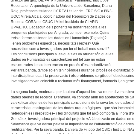
director del grup DIDPATRI (Didàctica i Patrimoni), Institut de
Recerca en Arqueologia de la Universitat de Barcelona; Diana
Roig, professora titular de l’ICREA i titular de l’ERC StG a l’IN3-
UOC; Mireia Alcalà, coordinadora del Repositori de Dades de
Recerca CORA del CSUC i Mikel Iruskieta de CLARIN -
UPV/EHU. Cadascun dels ponents va donar resposta a les
preguntes plantejades per Anglada, com per exemple: Quins
trets diferencials tenen les dades en Humanitats (Digitals)?
Tenen problemes específics, necessitats i reptes? Què
necessiten com a investigadors per fer el treball més senzill?
Les conclusions principals a les quals es va arribar són que les
dades en Humanitats es caracteritzen pel fet que no estan
estructurades i es troben encara en procés d'estandardització.
Per altra banda, també solen tenir pèrdues durant el procés de digitalitza
interdisciplinarietat, i la preservació i els problemes sorgits de l’obsolescènc
investigadors van coincidir a reclamar més finançament, formació i, en gene
La segona taula, moderada per l’autora d’aquest text, va reunir diversos inv
dades obertes de recerca. D’entrada, va comptar amb les aportacions de Sab
va explicar algunes de les principals conclusions de la seva tesi de dades de
característiques singulars de les dades arqueològiques –que són incomplet
heterogènies i irrepetibles– i les dificultats que tot això comporta a l’hora d
González, investigadora principal del projecte «Alfabetització en dades en e
Salamanca que va deixar palesa la importància de l’alfabetització de dades p
reutilitzar-les. Per la seva banda, Daniela de Filippo del CSIC i Institut