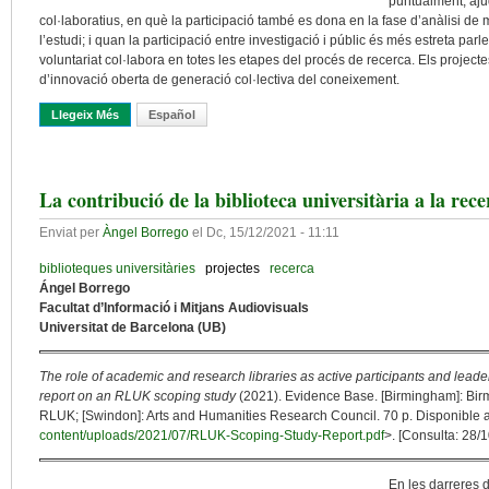
puntualment, ajud
col·laboratius, en què la participació també es dona en la fase d’anàlisi de 
l’estudi; i quan la participació entre investigació i públic és més estreta parl
voluntariat col·labora en totes les etapes del procés de recerca. Els project
d’innovació oberta de generació col·lectiva del coneixement.
Llegeix Més
Sobre La Primera Caixa D’eines Sobre Ciència Ciutadana Per A B
Español
La contribució de la biblioteca universitària a la rec
Enviat per
Àngel Borrego
el
Dc, 15/12/2021 - 11:11
biblioteques universitàries
projectes
recerca
Ángel Borrego
Facultat d’Informació i Mitjans Audiovisuals
Universitat de Barcelona (UB)
The role of academic and research libraries as active participants and leader
report on an RLUK scoping study
(2021). Evidence Base. [Birmingham]: Birm
RLUK; [Swindon]: Arts and Humanities Research Council. 70 p. Disponible a
content/uploads/2021/07/RLUK-Scoping-Study-Report.pdf
>. [Consulta: 28/
En les darreres d