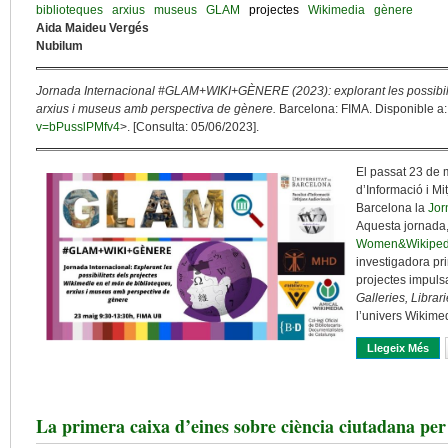
biblioteques
arxius
museus
GLAM
projectes
Wikimedia
gènere
Aida Maideu Vergés
Nubilum
Jornada Internacional #GLAM+WIKI+GÈNERE (2023): explorant les possibili
arxius i museus amb perspectiva de gènere.
Barcelona: FIMA. Disponible a:
v=bPusslPMfv4
>. [Consulta: 05/06/2023].
El passat 23 de m
d’Informació i Mi
Barcelona la
Jor
Aquesta jornada, 
Women&Wikiped
investigadora pri
projectes impuls
Galleries, Libra
l’univers Wikime
Llegeix Més
Sob
La primera caixa d’eines sobre ciència ciutadana per