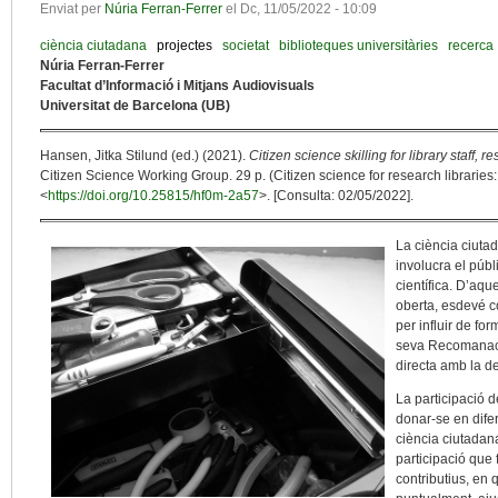
Enviat per
Núria Ferran-Ferrer
el
Dc, 11/05/2022 - 10:09
ciència ciutadana
projectes
societat
biblioteques universitàries
recerca
Núria Ferran-Ferrer
Facultat d’Informació i Mitjans Audiovisuals
Universitat de Barcelona (UB)
Hansen, Jitka Stilund (ed.) (2021).
Citizen science skilling for library staff, 
Citizen Science Working Group. 29 p. (Citizen science for research libraries:
<
https://doi.org/10.25815/hf0m-2a57
>. [Consulta: 02/05/2022].
La ciència ciuta
involucra el públ
científica. D’aqu
oberta, esdevé c
per influir de fo
seva Recomanació
directa amb la d
La participació de
donar-se en difer
ciència ciutadana
participació que 
contributius, en 