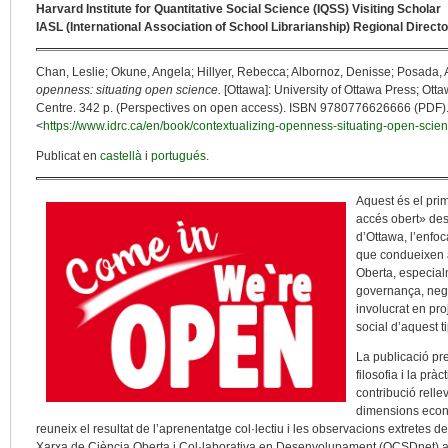
Harvard Institute for Quantitative Social Science (IQSS) Visiting Scholar
IASL (International Association of School Librarianship) Regional Direct
Chan, Leslie; Okune, Angela; Hillyer, Rebecca; Albornoz, Denisse; Posada, 
openness: situating open science.
[Ottawa]: University of Ottawa Press; Otta
Centre. 342 p. (Perspectives on open access). ISBN 9780776626666 (PDF).
<
https://www.idrc.ca/en/book/contextualizing-openness-situating-open-scie
Publicat en
castellà
i
portugués
.
Aquest és el pri
accés obert» dese
d’Ottawa, l’enfo
que condueixen a
Oberta, especia
governança, nego
involucrat en pro
social d’aquest ti
La publicació pr
filosofia i la pr
contribució relle
dimensions econòm
reuneix el resultat de l’aprenentatge col·lectiu i les observacions extretes 
Xarxa de Ciència Oberta i Col·laborativa en Desenvolupament (OCSDnet) al