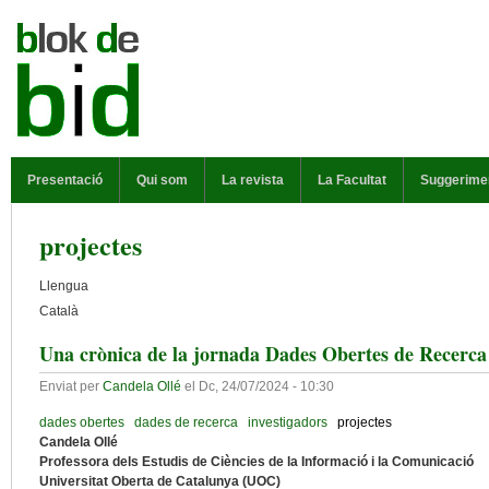
Vés al contingut
MENÚ PRINCIPAL
Presentació
Qui som
La revista
La Facultat
Suggerime
projectes
Llengua
Català
Una crònica de la jornada Dades Obertes de Recerc
Enviat per
Candela Ollé
el
Dc, 24/07/2024 - 10:30
dades obertes
dades de recerca
investigadors
projectes
Candela Ollé
Professora dels Estudis de Ciències de la Informació i la Comunicació
Universitat Oberta de Catalunya (UOC)