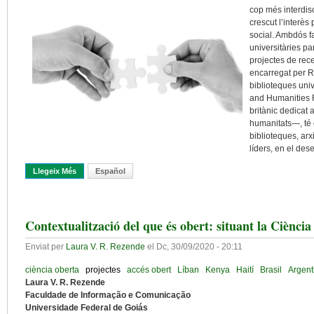
cop més interdisc
crescut l’interès
social. Ambdós f
universitàries pa
projectes de rece
encarregat per R
biblioteques univ
and Humanities 
britànic dedicat
humanitats—, té 
biblioteques, arx
líders, en el de
Llegeix Més
Sobre La Contribució De La Biblioteca Universitària A La Recer
Español
Contextualització del que és obert: situant la Ciènci
Enviat per
Laura V. R. Rezende
el
Dc, 30/09/2020 - 20:11
ciència oberta
projectes
accés obert
Líban
Kenya
Haití
Brasil
Argent
Laura V. R. Rezende
Faculdade de Informação e Comunicação
Universidade Federal de Goiás