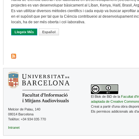
projectes es van desenvolupar bàsicament al Líban, Kenya, Haití, Brasil, Arge
Es van utilitzar diversos mètodes científics i cada equip va buscar aprofitar 
en el supòsit que per tal que la Ciència contribueixi al desenvolupament incl
locals, ha de ser més oberta i col·laborativa.
Llegeix Més
Sobre Contextualització Del Que És Obert: Situant La Ciència O
Español
El Blok de BiD de la
Facultat d'I
adaptada de Creative Common
Creat a partir d'una obra dispon
Melcior de Palau, 140
Els permisos addicionals als d'
08014 Barcelona
Telèfon: +34 934 035 770
Intranet