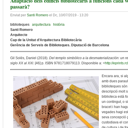
Adaptació dels edificis bibliotecaris a funcions cada 
passarà?
Enviat per
Santi Romero
el
Dc, 10/07/2019 - 13:20
biblioteques
arquitectura
història
Santi Romero
Arquitecte
Cap de la Unitat d’Arquitectura Bibliotecària
Gerència de Serveis de Biblioteques. Diputació de Barcelona
Gil Solés, Daniel (2018).
Del templo simbólico a la desmaterialización: un rec
siglo XX al XXI.
[46] p. ISBN 9781718079113. Disponible a: <
http://eprints.r
Encara ara, si a
amb dues paraule
biblioteques só
descripció molt 
biblioteca està fo
un contingut, o 
bracet i han hagu
vegades hagi esta
seva concepció g
custodiava el co
de cultura i de fo