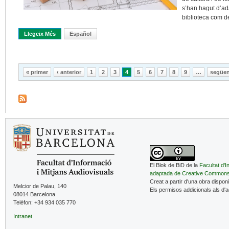
s’han hagut d’ada
biblioteca com d
Llegeix Més
Sobre Adaptació Dels Edificis Bibliotecaris A Funcions Cada Ve
Español
Pàgines
« primer
‹ anterior
1
2
3
4
5
6
7
8
9
…
següen
El Blok de BiD de la
Facultat d'I
adaptada de Creative Common
Creat a partir d'una obra dispon
Melcior de Palau, 140
Els permisos addicionals als d'
08014 Barcelona
Telèfon: +34 934 035 770
Intranet