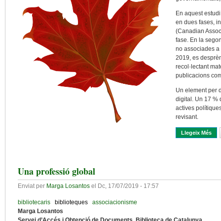
En aquest estudi 
en dues fases, i
(Canadian Associ
fase. En la segona
no associades a 
2019, es desprèn
recol·lectant mate
publicacions com 
Un element per d
digital. Un 17 % 
actives polítique
revisant.
Llegeix Més
Sob
Una professió global
Enviat per
Marga Losantos
el
Dc, 17/07/2019 - 17:57
bibliotecaris
biblioteques
associacionisme
Marga Losantos
Servei d’Accés i Obtenció de Documents. Biblioteca de Catalunya