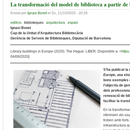
La transformació del model de biblioteca a partir de l
Enviat per
Ignasi Bonet
el
Dc, 21/10/2020 - 20:26
edificis
biblioteques
arquitectura
espais
Ignasi Bonet
Cap de la Unitat d'Arquitectura Bibliotecària
Gerència de Serveis de Biblioteques, Diputació de Barcelona
Library buildings in Europe
(2020). The Hague: LIBER. Disponible a: <
https
04/09/2020].
S’ha publicat la
Europe,
una eina
bons exemples de
l’objectiu de ge
dels professiona
renovació de bib
facilitar la tra
En la transforma
ofereixen als usu
troben amb fort
infraestructura qu