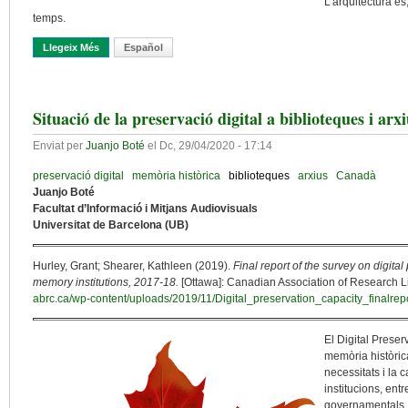
L’arquitectura és
temps.
Llegeix Més
Sobre La Transformació Del Model De Biblioteca A Partir De L’arq
Español
Situació de la preservació digital a biblioteques i ar
Enviat per
Juanjo Boté
el
Dc, 29/04/2020 - 17:14
preservació digital
memòria històrica
biblioteques
arxius
Canadà
Juanjo Boté
Facultat d’Informació i Mitjans Audiovisuals
Universitat de Barcelona (UB)
Hurley, Grant; Shearer, Kathleen (2019).
Final report of the survey on digit
memory institutions, 2017-18.
[Ottawa]: Canadian Association of Research Lib
abrc.ca/wp-content/uploads/2019/11/Digital_preservation_capacity_finalrep
El Digital Preser
memòria històric
necessitats i la 
institucions, ent
governamentals, 