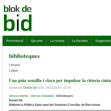
Vés al contingut
MENÚ PRINCIPAL
Presentació
Qui som
La revista
La Facultat
Suggerime
biblioteques
Llengua
Català
Una guia senzilla i clara per impulsar la ciència ciut
Enviat per
Daniel Gil
el
Dc, 04/11/2020 - 22:35
ciència oberta
ciència ciutadana
biblioteques
Daniel Gil
Biblioteca Pública Episcopal del Seminari Conciliar de Barcelona