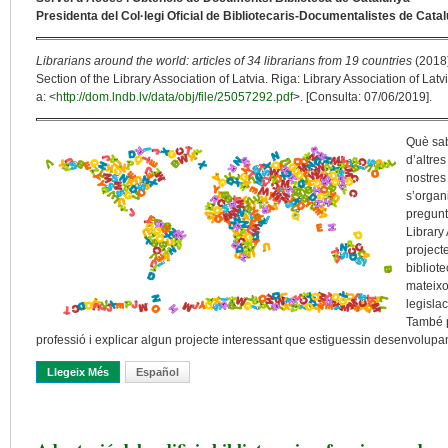
Presidenta del Col·legi Oficial de Bibliotecaris-Documentalistes de Cata
Librarians around the world: articles of 34 librarians from 19 countries
(2018)
Section of the Library Association of Latvia. Riga: Library Association of L
a: <
http://dom.lndb.lv/data/obj/file/25057292.pdf
>. [Consulta: 07/06/2019].
Què sab
d’altre
nostres
s’organ
pregunt
Library
project
bibliote
mateixos
legislac
També p
professió i explicar algun projecte interessant que estiguessin desenvolupan
Llegeix Més
Sobre Una Professió Global
Español