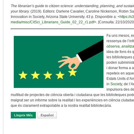
The librarian’s guide to citizen science: understanding, planning, and sust
your library.
(2019). Editors: Darlene Cavalier, Caroline Nickerson, Robin Sa
Innovation in Society, Arizona State University. 43 p. Disponible a: <
https://
media/misc/CitSci_Librarians_Guide_02_22_r1.pdf
>. [Consulta: 22/10/2020
Fa uns mesos, en
ressenya de l’in
observa, analitza
idea de fons és q
les biblioteques 
poden subministra
i donar forma a 
repeteix en aque
Estats Units d’Am
in Society
, de l’
impulsora des de
multitud de projectes de ciència oberta i ciutadana que les biblioteques pod
malgrat ser un informe sobre la realitat i les experiències en ciència ciutad
que és clarament extrapolable a la nostra realitat bibliotecària.
Llegeix Més
Sobre Una Guia Senzilla I Clara Per Impulsar La Ciència Ciutad
Español