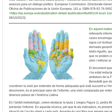
avances para un diálogo político.
European Commission. Directorate-Genera
Oficina de Publicaciones de la Unión Europea. 161 p. ISBN 978-92-76-5650
<
https://op.europa.eu/es/publication-detail/-/publication/8a4852c6-bca3
08/10/2023].
En aquest matei
rellevants inform
casos encarregat
signa col·lectiv
derivada geopolí
Isidro Aguillo, q
que no podem con
obrir i millorar a
El document que e
i ha estat redact
ambdues de la FE
Benedetti que do
coordinen la visió per entendre de forma adequada què està succeint a l’Amèr
descriurem, és el principal valor de l’informe, una visió comparada per ent
diversos països de l’Amèrica Llatina.
En l’àmbit metodològic, volem destacar la taula 1 (vegeu Figura 1), pedra fil
presenta l’informe. En aquesta recerca, pel que fa als indicadors, es presen
situació de l’accés obert a cada país. Aquesta és una fitxa que serveix per v