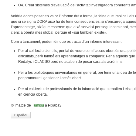
O4. Crear sistemes d'avaluació de l'activitat investigadora coherents am
Voldria doncs posar en valor l’informe dut a terme, la feina que implica i els
que si se signa DORA això ha de tenir conseqüències, si s’encarrega aquest
l’aprenentatge, així que esperem que això serveixi per seguir caminant, men
ciència oberta més global, perquè el «sur también existe».
Com a tancament, podem dir que es tracta d’un informe interessant:
Per al col·lectiu científic, per tal de veure com l’accés obert és una polít
dificultats, però també els aprenentatges a compartir. Per a aquells que
Redalyc i CLACSO però no acaben de posar cara als acrònims.
Per a les biblioteques universitàries en general, per tenir una idea de 
per promoure i gestionar l’accés obert.
Per al col·lectiu de professionals de la informació que treballen i els qu
en ciència oberta.
© Imatge de
Tumisu
a Pixabay
Español