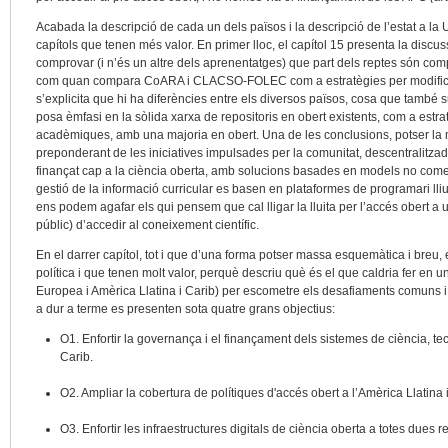
Acabada la descripció de cada un dels països i la descripció de l’estat a la
capítols que tenen més valor. En primer lloc, el capítol 15 presenta la discuss
comprovar (i n’és un altre dels aprenentatges) que part dels reptes són comp
com quan compara CoARA i CLACSO-FOLEC com a estratègies per modificar 
s’explicita que hi ha diferències entre els diversos països, cosa que també s
posa èmfasi en la sòlida xarxa de repositoris en obert existents, com a estra
acadèmiques, amb una majoria en obert. Una de les conclusions, potser la m
preponderant de les iniciatives impulsades per la comunitat, descentralitz
finançat cap a la ciència oberta, amb solucions basades en models no comerci
gestió de la informació curricular es basen en plataformes de programari lliu
ens podem agafar els qui pensem que cal lligar la lluita per l’accés obert a
públic) d’accedir al coneixement científic.
En el darrer capítol, tot i que d’una forma potser massa esquemàtica i breu
política i que tenen molt valor, perquè descriu què és el que caldria fer en 
Europea i Amèrica Llatina i Carib) per escometre els desafiaments comuns 
a dur a terme es presenten sota quatre grans objectius:
O1. Enfortir la governança i el finançament dels sistemes de ciència, tec
Carib.
O2. Ampliar la cobertura de polítiques d'accés obert a l’Amèrica Llatina i
O3. Enfortir les infraestructures digitals de ciència oberta a totes dues r