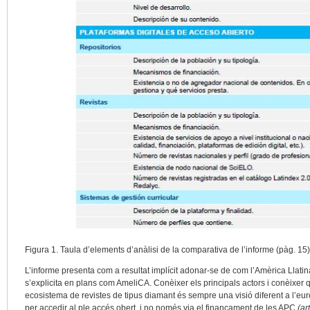
Figura 1. Taula d’elements d’anàlisi de la comparativa de l’informe (pàg. 15)
L’informe presenta com a resultat implícit adonar-se de com l’Amèrica Llati
s’explicita en plans com AmeliCA. Conèixer els principals actors i conèixer
ecosistema de revistes de tipus diamant és sempre una visió diferent a l’eu
per accedir al ple accés obert, i no només via el finançament de les APC
(ar