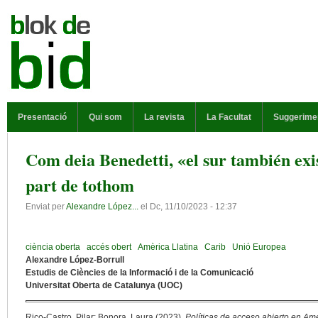
Vés al contingut
MENÚ PRINCIPAL
Presentació
Qui som
La revista
La Facultat
Suggerime
Com deia Benedetti, «el sur también exi
part de tothom
Enviat per
Alexandre López...
el
Dc, 11/10/2023 - 12:37
ciència oberta
accés obert
Amèrica Llatina
Carib
Unió Europea
Alexandre López-Borrull
Estudis de Ciències de la Informació i de la Comunicació
Universitat Oberta de Catalunya (UOC)
Rico-Castro, Pilar; Bonora, Laura (2023).
Políticas de acceso abierto en Amé