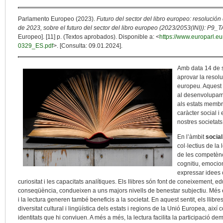
Parlamento Europeo (2023).
Futuro del sector del libro europeo: resoluci
de 2023, sobre el futuro del sector del libro europeo (2023/2053(INI)): P9_
Europeo]. [11] p. (Textos aprobados). Disponible a: <
https://www.europarl.
0329_ES.pdf
>. [Consulta: 09.01.2024].
Amb data 14 de 
aprovar la resolu
europeu. Aquest 
al desenvolupamen
als estats membr
caràcter social i
nostres societats
En l’àmbit
social
col·lectius de la 
de les competènc
cognitiu, emocion
expressar idees 
curiositat i les capacitats analítiques. Els llibres són font de coneixement, ed
conseqüència, condueixen a uns majors nivells de benestar subjectiu. Més enl
i la lectura generen també beneficis a la societat. En aquest sentit, els llibr
diversitat cultural i lingüística dels estats i regions de la Unió Europea, així c
identitats que hi conviuen. A més a més, la lectura facilita la participació dem