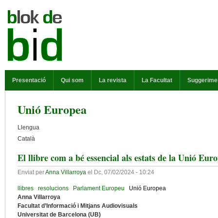
Vés al contingut
MENÚ PRINCIPAL
Presentació
Qui som
La revista
La Facultat
Suggerime
Unió Europea
Llengua
Català
El llibre com a bé essencial als estats de la Unió Eur
Enviat per
Anna Villarroya
el
Dc, 07/02/2024 - 10:24
llibres
resolucions
Parlament Europeu
Unió Europea
Anna Villarroya
Facultat d’Informació i Mitjans Audiovisuals
Universitat de Barcelona (UB)