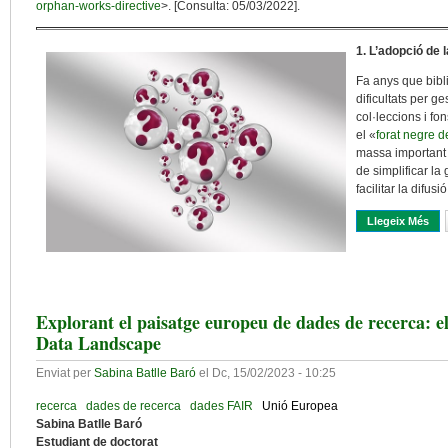
orphan-works-directive
>. [Consulta: 05/03/2022].
1. L’adopció de 
Fa anys que bibl
dificultats per ge
col·leccions i f
el «
forat negre d
massa important
de simplificar la 
facilitar la difus
Llegeix Més
Sob
Explorant el paisatge europeu de dades de recerca: 
Data Landscape
Enviat per
Sabina Batlle Baró
el
Dc, 15/02/2023 - 10:25
recerca
dades de recerca
dades FAIR
Unió Europea
Sabina Batlle Baró
Estudiant de doctorat