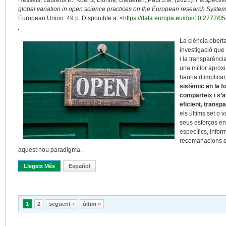
Hessels, Laurens K.; Koens, Lionne; Diederen, Paul J.M. (2021).
Perspective
global variation in open science practices on the European research System
European Union. 49 p. Disponible a: <
https://data.europa.eu/doi/10.2777/0
La ciència obert
investigació que 
i la transparènci
una millor aproxi
hauria d’implicar
sistèmic en la f
comparteix i s’a
eficient, transpa
els últims set o 
seus esforços en
específics, inform
recomanacions qu
aquest nou paradigma.
Llegeix Més
Sobre El Gran Repte Del Canvi D’avaluació Científica En El Con
Español
Pàgines
1
2
següent ›
últim »