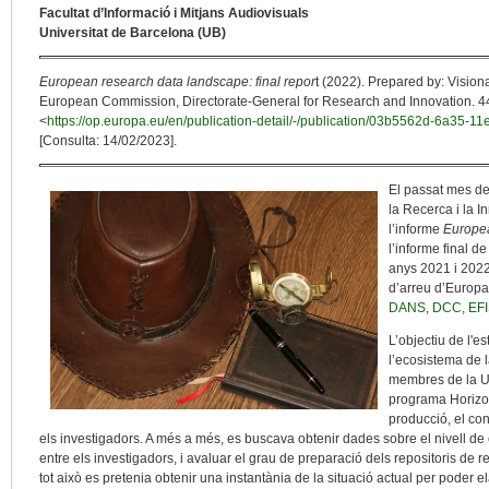
Facultat d’Informació i Mitjans Audiovisuals
Universitat de Barcelona (UB)
European research data landscape: final repor
t (2022). Prepared by: Visio
European Commission, Directorate-General for Research and Innovation. 44
<
https://op.europa.eu/en/publication-detail/-/publication/03b5562d-6a35
[Consulta: 14/02/2023].
El passat mes de
la Recerca i la 
l’informe
Europea
l’informe final de
anys 2021 i 2022
d’arreu d’Europa
DANS
,
DCC
,
EF
L’objectiu de l'e
l’ecosistema de 
membres de la UE
programa Horizon 
producció, el co
els investigadors. A més a més, es buscava obtenir dades sobre el nivell de
entre els investigadors, i avaluar el grau de preparació dels repositoris de
tot això es pretenia obtenir una instantània de la situació actual per poder 