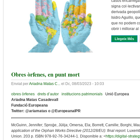
casos encarregat
signa col·lectiv
derivada geopolí
Isidro Aguillo, q
que no podem con
obrir i millorar a
Llegeix Més
Sob
Obres òrfenes, en punt mort
Enviat per
Ariadna Matas C...
el
Dc, 08/03/2023 - 10:03
obres òrfenes
drets d’autor
institucions patrimonials
Unió Europea
Ariadna Matas Casadevall
Fundació Europeana
Twitter: @ariamatas o @EuropeanaIPR
McGuinn, Jennifer; Sproģe, Jūlija; Omersa, Ela; Borrett, Camille; Borghi, Mau
application of the Orphan Works Directive (2012/28/EU): final report.
Luxembo
Union. 203 p. ISBN 978-92-76-34244-1. Disponible a: <
https://digital-strat