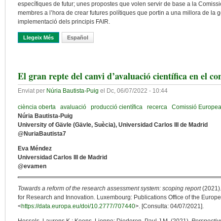
específiques de futur; unes propostes que volen servir de base a la Comissi
membres a l’hora de crear futures polítiques que portin a una millora de la 
implementació dels principis FAIR.
Llegeix Més
Sobre Explorant El Paisatge Europeu De Dades De Recerca: El 
Español
El gran repte del canvi d’avaluació científica en el c
Enviat per
Núria Bautista-Puig
el
Dc, 06/07/2022 - 10:44
ciència oberta
avaluació
producció científica
recerca
Comissió Europe
Núria Bautista-Puig
University of Gävle (Gävle, Suècia), Universidad Carlos III de Madrid
@NuriaBautista7
Eva Méndez
Universidad Carlos III de Madrid
@evamen
Towards a reform of the research assessment system: scoping report
(2021)
for Research and Innovation. Luxembourg: Publications Office of the Europe
<
https://data.europa.eu/doi/10.2777/707440
>. [Consulta: 04/07/2021].