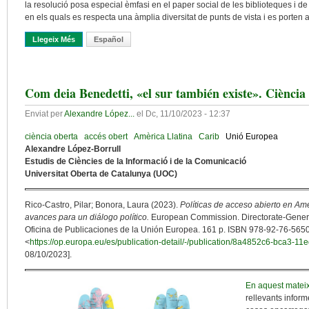
la resolució posa especial èmfasi en el paper social de les biblioteques i de 
en els quals es respecta una àmplia diversitat de punts de vista i es porten a 
Llegeix Més
Sobre El Llibre Com A Bé Essencial Als Estats De La Unió Euro
Español
Com deia Benedetti, «el sur también existe». Ciència
Enviat per
Alexandre López...
el
Dc, 11/10/2023 - 12:37
ciència oberta
accés obert
Amèrica Llatina
Carib
Unió Europea
Alexandre López-Borrull
Estudis de Ciències de la Informació i de la Comunicació
Universitat Oberta de Catalunya (UOC)
Rico-Castro, Pilar; Bonora, Laura (2023).
Políticas de acceso abierto en Amé
avances para un diálogo político.
European Commission. Directorate-Genera
Oficina de Publicaciones de la Unión Europea. 161 p. ISBN 978-92-76-5650
<
https://op.europa.eu/es/publication-detail/-/publication/8a4852c6-bca3
08/10/2023].
En aquest matei
rellevants inform