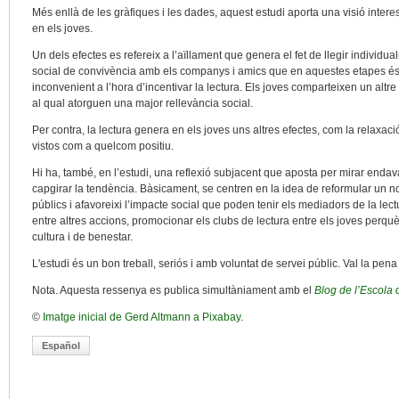
Més enllà de les gràfiques i les dades, aquest estudi aporta una visió intere
en els joves.
Un dels efectes es refereix a l’aïllament que genera el fet de llegir individu
social de convivència amb els companys i amics que en aquestes etapes és 
inconvenient a l’hora d’incentivar la lectura. Els joves comparteixen un altr
al qual atorguen una major rellevància social.
Per contra, la lectura genera en els joves uns altres efectes, com la relaxac
vistos com a quelcom positiu.
Hi ha, també, en l’estudi, una reflexió subjacent que aposta per mirar endav
capgirar la tendència. Bàsicament, se centren en la idea de reformular un n
públics i afavoreixi l’impacte social que poden tenir els mediadors de la lectur
entre altres accions, promocionar els clubs de lectura entre els joves per
cultura i de benestar.
L'estudi és un bon treball, seriós i amb voluntat de servei públic. Val la pena l
Nota. Aquesta ressenya es publica simultàniament amb el
Blog de l’Escola d
©
Imatge inicial de Gerd Altmann a Pixabay
.
Español