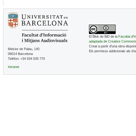
El Blok de BiD de la
Facultat d'I
adaptada de Creative Common
Creat a partir d'una obra dispon
Melcior de Palau, 140
Els permisos addicionals als d'
08014 Barcelona
Telèfon: +34 934 035 770
Intranet