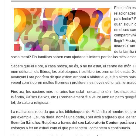
En el món es
relacionades 
país lector? 
quan siguin 
en el seu cam
compartir vi
llegir? Ficc
llibres? Com 
de la família
socialment? Els familiars saben com ajudar els infants per fer-los més lector
Sabem que el llibre, a casa nostra, no és, o no ha estat, el centre del món. 
món editorial, els llibres, les biblioteques i les llibreries eren un bé escàs.
avançant i ara podríem dir que estem arribant a albirar el que fan altres pa
veient com s’obren moltes llibreries i proliferen les noves editorials, fet ina
Fins ara, les nacions més literàries han estat ‒encara ho són‒ les situades 
Islàndia, Països Baixos, etc.) i probablement té a veure amb un patró geogràfi
tot, de cultura religiosa.
La realitat ens recorda que a les biblioteques de Finlàndia el nombre de pr
per exemple. És una dada, només una dada, i per això s’agraeix que, de tant 
Germán Sánchez Ruipérez
a través del seu
Laboratorio Contemporáneo d
esforços a fer un estudi com el que presentem i comentem a continuació.