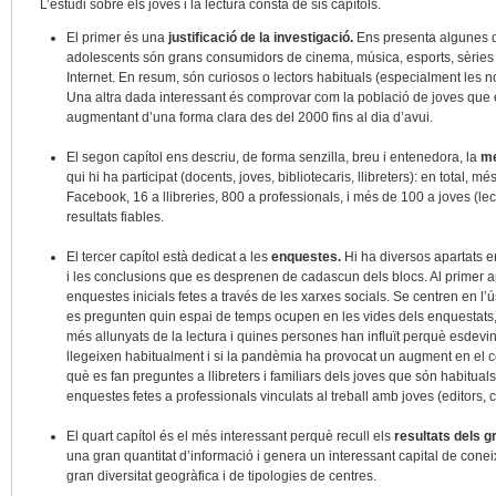
L’estudi sobre els joves i la lectura consta de sis capítols.
El primer és una
justificació de la investigació.
Ens presenta algunes d
adolescents són grans consumidors de cinema, música, esports, sèries 
Internet. En resum, són curiosos o lectors habituals (especialment les n
Una altra dada interessant és comprovar com la població de joves que e
augmentant d’una forma clara des del 2000 fins al dia d’avui.
El segon capítol ens descriu, de forma senzilla, breu i entenedora, la
me
qui hi ha participat (docents, joves, bibliotecaris, llibreters): en total, 
Facebook, 16 a llibreries, 800 a professionals, i més de 100 a joves (lec
resultats fiables.
El tercer capítol està dedicat a les
enquestes.
Hi ha diversos apartats e
i les conclusions que es desprenen de cadascun dels blocs. Al primer ap
enquestes inicials fetes a través de les xarxes socials. Se centren en l’ús 
es pregunten quin espai de temps ocupen en les vides dels enquestats
més allunyats de la lectura i quines persones han influït perquè esdeving
llegeixen habitualment i si la pandèmia ha provocat un augment en el c
què es fan preguntes a llibreters i familiars dels joves que són habituals d
enquestes fetes a professionals vinculats al treball amb joves (editors, 
El quart capítol és el més interessant perquè recull els
resultats dels g
una gran quantitat d’informació i genera un interessant capital de cone
gran diversitat geogràfica i de tipologies de centres.