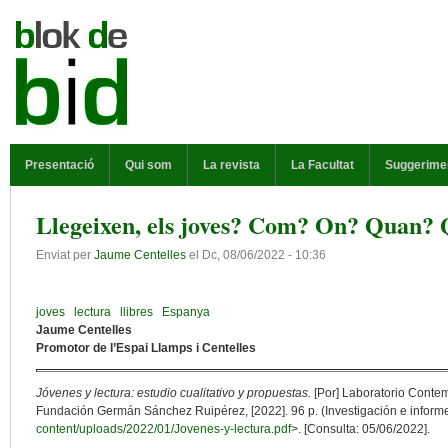
Vés al contingut
MENÚ PRINCIPAL
Presentació
Qui som
La revista
La Facultat
Suggerime
Llegeixen, els joves? Com? On? Quan?
Enviat per
Jaume Centelles
el
Dc, 08/06/2022 - 10:36
joves
lectura
llibres
Espanya
Jaume Centelles
Promotor de l’Espai Llamps i Centelles
Jóvenes y lectura: estudio cualitativo y propuestas.
[Por] Laboratorio Contem
Fundación Germán Sánchez Ruipérez, [2022]. 96 p. (Investigación e informe
content/uploads/2022/01/Jovenes-y-lectura.pdf
>. [Consulta: 05/06/2022].