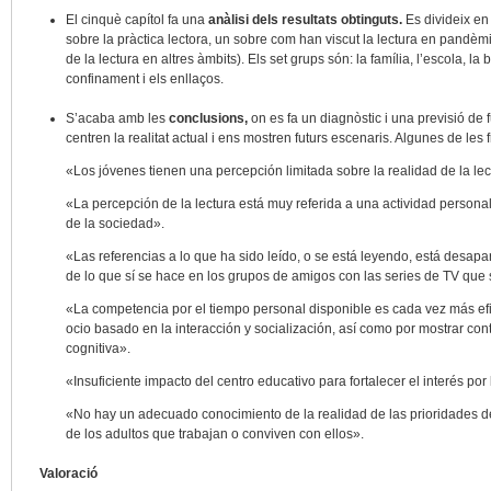
El cinquè capítol fa una
anàlisi dels resultats obtinguts.
Es divideix en 
sobre la pràctica lectora, un sobre com han viscut la lectura en pandèmia
de la lectura en altres àmbits). Els set grups són: la família, l’escola, la bi
confinament i els enllaços.
S’acaba amb les
conclusions,
on es fa un diagnòstic i una previsió de
centren la realitat actual i ens mostren futurs escenaris. Algunes de les 
«Los jóvenes tienen una percepción limitada sobre la realidad de la lec
«La percepción de la lectura está muy referida a una actividad persona
de la sociedad».
«Las referencias a lo que ha sido leído, o se está leyendo, está desap
de lo que sí se hace en los grupos de amigos con las series de TV que
«La competencia por el tiempo personal disponible es cada vez más efica
ocio basado en la interacción y socialización, así como por mostrar co
cognitiva».
«Insuficiente impacto del centro educativo para fortalecer el interés por 
«No hay un adecuado conocimiento de la realidad de las prioridades de
de los adultos que trabajan o conviven con ellos».
Valoració