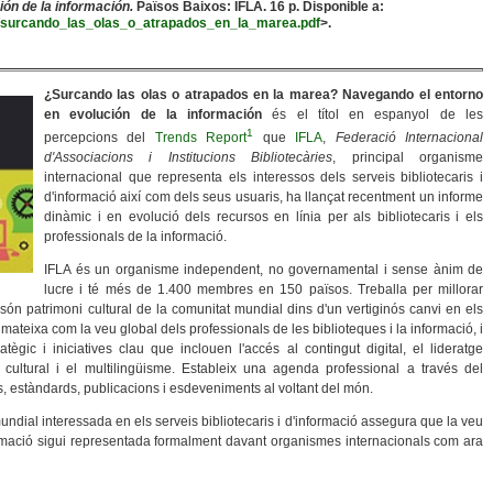
ón de la información.
Països Baixos: IFLA. 16 p. Disponible a:
sets/surcando_las_olas_o_atrapados_en_la_marea.pdf
>.
¿Surcando las olas o atrapados en la marea? Navegando el entorno
en evolución de la información
és el títol en espanyol de les
1
percepcions del
Trends Report
que
IFLA
,
Federació Internacional
d'Associacions i Institucions Bibliotecàries
, principal organisme
internacional que representa els interessos dels serveis bibliotecaris i
d'informació així com dels seus usuaris, ha llançat recentment un informe
dinàmic i en evolució dels recursos en línia per als bibliotecaris i els
professionals de la informació.
IFLA és un organisme independent, no governamental i sense ànim de
lucre i té més de 1.400 membres en 150 països. Treballa per millorar
 són patrimoni cultural de la comunitat mundial dins d'un vertiginós canvi en els
i mateixa com la veu global dels professionals de les biblioteques i la informació, i
atègic i iniciatives clau que inclouen l'accés al contingut digital, el lideratge
ni cultural i el multilingüisme. Estableix una agenda professional a través del
, estàndards, publicacions i esdeveniments al voltant del món.
undial interessada en els serveis bibliotecaris i d'informació assegura que la veu
formació sigui representada formalment davant organismes internacionals com ara