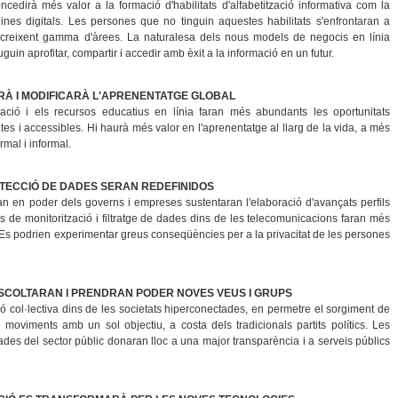
ncedirà més valor a la formació d'habilitats d'alfabetització informativa com la
nes digitals. Les persones que no tinguin aquestes habilitats s'enfrontaran a
 creixent gamma d'àrees. La naturalesa dels nous models de negocis en línia
uin aprofitar, compartir i accedir amb èxit a la informació en un futur.
RÀ I MODIFICARÀ L'APRENENTATGE GLOBAL
ació i els recursos educatius en línia faran més abundants les oportunitats
es i accessibles. Hi haurà més valor en l'aprenentatge al llarg de la vida, a més
mal i informal.
PROTECCIÓ DE DADES SERAN REDEFINIDOS
n en poder dels governs i empreses sustentaran l'elaboració d'avançats perfils
es de monitorització i filtratge de dades dins de les telecomunicacions faran més
. Es podrien experimentar greus conseqüències per a la privacitat de les persones
SCOLTARAN I PRENDRAN PODER NOVES VEUS I GRUPS
ió col·lectiva dins de les societats hiperconectades, en permetre el sorgiment de
oviments amb un sol objectiu, a costa dels tradicionals partits polítics. Les
dades del sector públic donaran lloc a una major transparència i a serveis públics