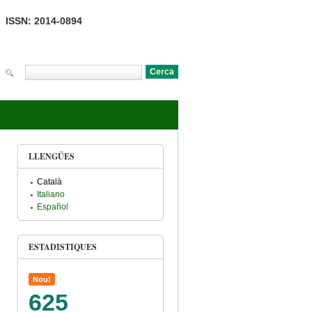
ISSN: 2014-0894
Cerca
Formulari de cerca
LLENGÜES
Català
Italiano
Español
ESTADISTIQUES
Nou!
625