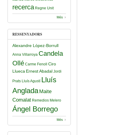
recerca
Regne Unit
Més
RESSENYADORS
Alexandre López-Borrull
Candela
Anna Villarroya
Ollé
Ciro
Carme Fenoll
Llueca
Ernest Abadal
Jordi
Lluís
Prats
Lluís Agustí
Anglada
Maite
Comalat
Remedios Melero
Ángel Borrego
Més