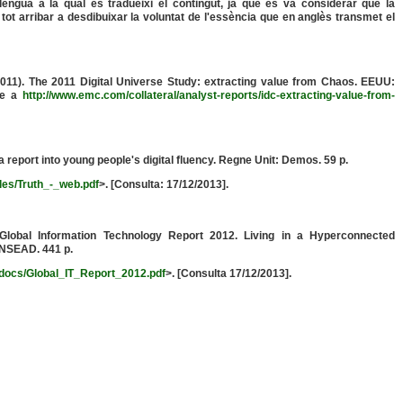
engua a la qual es tradueixi el contingut, ja que es va considerar que la
tot arribar a desdibuixar la voluntat de l'essència que en anglès transmet el
(2011). The 2011 Digital Universe Study: extracting value from Chaos. EEUU:
le a
http://www.emc.com/collateral/analyst-reports/idc-extracting-value-from-
a report into young people's digital fluency. Regne Unit: Demos. 59 p.
les/Truth_-_web.pdf
>. [Consulta: 17/12/2013].
lobal Information Technology Report 2012. Living in a Hyperconnected
INSEAD. 441 p.
/docs/Global_IT_Report_2012.pdf
>. [Consulta 17/12/2013].