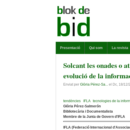
Vés al contingut
MENÚ PRINCIPAL
Presentació
Qui som
La revista
Solcant les onades o a
evolució de la informa
Enviat per
Glòria Pérez-Sa...
el
Dc, 18/12/
tendències
IFLA
tecnologies de la infor
Glòria Pérez-Salmerón
Bibliotecària i Documentalista
Membre de la Junta de Govern d'IFLA
IFLA (Federació Internacional d'Associaci