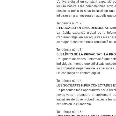
L'univers digital en constant expansió co
lectura bàsica i les competències amb ei
obstacles per a la seva inclusió en una
influiran en gran mesura en aquells que pug
Tendència núm. 2:
L'EDUCACIÓ EN LÍNIA DEMOCRATITZA
La ràpida expansió global de la inform
d'aprenentatge, en ser aquestes més barat
de major reconeixement a l'educació no for
Tendència núm. 3:
ELS LÍMITS DE LA PRIVACITAT I LA 
L'augment de dades i informació que esta
individuals, mentre que sofisticats mètod
fàcil i barat el seguiment de les persones
i la confiança en l'entorn digital.
Tendència núm. 4:
LES SOCIETATS HIPERCONECTADES E
Es presenten més oportunitats per a l'acc
noves veus i promoure el creixement de m
iniciatives de govern obert i accés a les 
centrats en la ciutadania.
Tendència núm. 5: