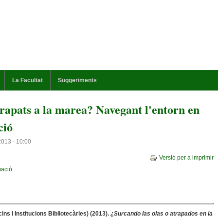
La Facultat
Suggeriments
trapats a la marea? Navegant l'entorn en
ció
2013 - 10:00
Versió per a imprimir
mació
ns i Institucions Bibliotecàries) (2013).
¿Surcando las olas o atrapados en la