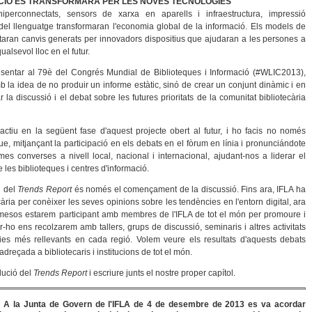
CIÓ ES TRANSFORMARÀ PER LES NOVES TECNOLOGIES
hiperconnectats, sensors de xarxa en aparells i infraestructura, impressió
 del llenguatge transformaran l'economia global de la informació. Els models de
taran canvis generats per innovadors dispositius que ajudaran a les persones a
lsevol lloc en el futur.
resentar al 79è del Congrés Mundial de Biblioteques i Informació (#WLIC2013),
b la idea de no produir un informe estàtic, sinó de crear un conjunt dinàmic i en
 la discussió i el debat sobre les futures prioritats de la comunitat bibliotecària
ctiu en la següent fase d'aquest projecte obert al futur, i ho facis no només
que, mitjançant la participació en els debats en el fòrum en línia i pronunciándote
es converses a nivell local, nacional i internacional, ajudant-nos a liderar el
e les biblioteques i centres d'informació.
i del
Trends Report
és només el començament de la discussió. Fins ara, IFLA ha
ecària per conèixer les seves opinions sobre les tendències en l'entorn digital, ara
ze mesos estarem participant amb membres de l'IFLA de tot el món per promoure i
-ho ens recolzarem amb tallers, grups de discussió, seminaris i altres activitats
ncies més rellevants en cada regió. Volem veure els resultats d'aquests debats
adreçada a bibliotecaris i institucions de tot el món.
lució del
Trends Report
i escriure junts el nostre proper capítol.
). A la Junta de Govern de l'IFLA de 4 de desembre de 2013 es va acordar