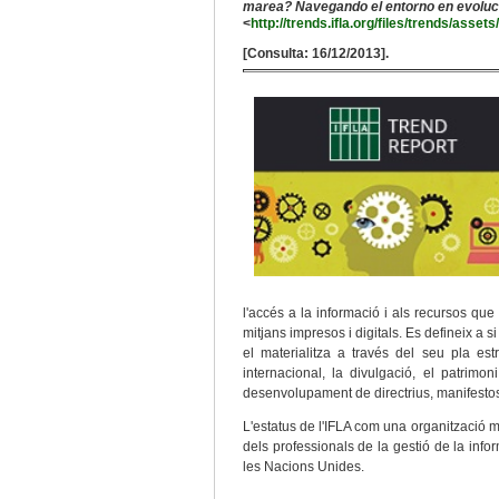
marea? Navegando el entorno en evoluci
<
http://trends.ifla.org/files/trends/as
[Consulta: 16/12/2013].
l'accés a la informació i als recursos que
mitjans impresos i digitals. Es defineix a s
el materialitza a través del seu pla estr
internacional, la divulgació, el patrimo
desenvolupament de directrius, manifestos
L'estatus de l'IFLA com una organització m
dels professionals de la gestió de la in
les Nacions Unides.