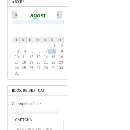
ARXIU
agost
«
»
D
D
D
D
D
D
D
1
2
3
4
5
6
7
8
9
10
11
12
13
14
15
16
17
18
19
20
21
22
23
24
25
26
27
28
29
30
31
BLOK DE BID - CAT
Correu electrònic
*
CAPTCHA
This question is for testing