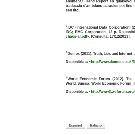
anomenar Trend Report en qualsevol ll
traducció d'ambdues paraules pot fins i 
seu títol.
2
IDC (International Data Corporation) 
IDC; EMC Corporation. 12 p. Disponib
chaos-ar.pdf
>. [Consulta: 17/12/2013].
3
Demos (2011). Truth, Lies and Internet: 
Disponible a: <
http://www.demos.co.uk/fi
4
World Economic Forum (2012). The G
World. Suïssa: World Economic Forum; 
Disponible a: <
http://www3.weforum.org
Español
Italiano