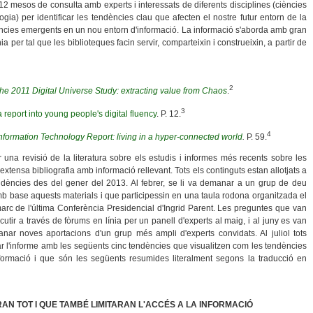
12 mesos de consulta amb experts i interessats de diferents disciplines (ciències
ogia) per identificar les tendències clau que afecten el nostre futur entorn de la
ndències emergents en un nou entorn d'informació. La informació s'aborda amb gran
a per tal que les biblioteques facin servir, comparteixin i construeixin, a partir de
2
he 2011 Digital Universe Study: extracting value from Chaos
.
3
a report into young people's digital fluency
. P. 12.
4
nformation Technology Report: living in a hyper-connected world
.
P. 59.
na revisió de la literatura sobre els estudis i informes més recents sobre les
tensa bibliografia amb informació rellevant. Tots els continguts estan allotjats a
endències des del gener del 2013. Al febrer, se li va demanar a un grup de deu
b base aquests materials i que participessin en una taula rodona organitzada el
arc de l'última Conferència Presidencial d'Ingrid Parent. Les preguntes que van
utir a través de fòrums en línia per un panell d'experts al maig, i al juny es van
nar noves aportacions d'un grup més ampli d'experts convidats. Al juliol tots
r l'informe amb les següents cinc tendències que visualitzen com les tendències
nformació i que són les següents resumides literalment segons la traducció en
AN TOT I QUE TAMBÉ LIMITARAN L'ACCÉS A LA INFORMACIÓ