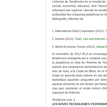
L'Informe de Tendències és el resultat de 
socials, economia, educació, dret i tecnol
informació per explorar i discutir les te
profunditat des d'aquesta plataforma en líni
bibliografia, informes de:
1. International Data Corporation (2011).
T
2. Demos (2011).
Truth, Lies and Internet:
3. World Economic Forum (2012),
Global I
Al novembre de 2012 IFLA va encarregar u
tendències emergents per a compilar una ex
la plataforma en línia de l'Informe de T
experts que preparessin presentacions am
mes de març a la Ciutat de Mèxic en el m
sorgir en aquesta taula rodona es van disc
replantejar aquestes preguntes per dema
aquests elements es van fondre per llança
clau que canviaran el nostre entorn d'i
espanyol de l'informe:
Tendència núm. 1:
LES NOVES TECNOLOGIES S'EXPANDIR