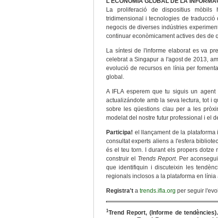
L'ECONOMIA GLOBAL DE LA INFORMA
La proliferació de dispositius mòbils 
tridimensional i tecnologies de traducció
negocis de diverses indústries experimen
continuar econòmicament actives des de qua
La síntesi de l'informe elaborat es va p
celebrat a Singapur a l'agost de 2013, am
evolució de recursos en línia per fomentar
global.
A IFLA esperem que tu siguis un agent a
actualizándote amb la seva lectura, tot i 
sobre les qüestions clau per a les pròxim
modelat del nostre futur professional i el d
Participa!
el llançament de la plataforma 
consultat experts aliens a l'esfera bibliot
és el teu torn. I durant els propers dot
construir el
Trends Report
. Per aconseguir
que identifiquin i discuteixin les tendè
regionals inclosos a la plataforma en línia 
Registra't
a
trends.ifla.org
per seguir l'evo
1
Trend Report, (Informe de tendències