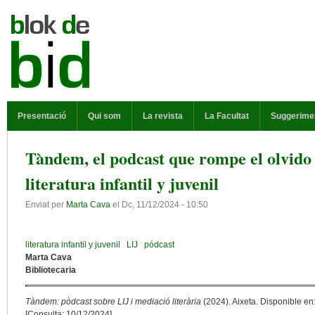
Vés al contingut
MENÚ PRINCIPAL
Presentació
Qui som
La revista
La Facultat
Suggerime
Tàndem, el podcast que rompe el olvido 
literatura infantil y juvenil
Enviat per
Marta Cava
el
Dc, 11/12/2024 - 10:50
literatura infantil y juvenil
LIJ
pódcast
Marta Cava
Bibliotecaria
Tàndem: pòdcast sobre LIJ i mediació literària
(2024). Aixeta. Disponible en
[Consulta: 10/12/2024].