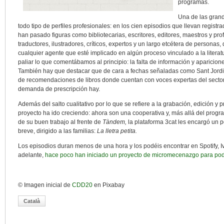
programas.
Una de las gran
todo tipo de perfiles profesionales: en los cien episodios que llevan regist
han pasado figuras como bibliotecarias, escritores, editores, maestros y prof
traductores, ilustradores, críticos, expertos y un largo etcétera de personas
cualquier agente que esté implicado en algún proceso vinculado a la literat
paliar lo que comentábamos al principio: la falta de información y aparicio
También hay que destacar que de cara a fechas señaladas como Sant Jordi
de recomendaciones de libros donde cuentan con voces expertas del secto
demanda de prescripción hay.
Además del salto cualitativo por lo que se refiere a la grabación, edición y 
proyecto ha ido creciendo: ahora son una cooperativa y, más allá del progra
de su buen trabajo al frente de
Tàndem,
la plataforma 3cat les encargó un 
breve, dirigido a las familias:
La lletra petita.
Los episodios duran menos de una hora y los podéis encontrar en Spotify, I
adelante,
hace poco han iniciado un proyecto de micromecenazgo para pod
© Imagen inicial de
CDD20
en Pixabay
Català