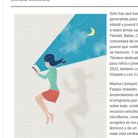
Solo hay que hac
generalista para 
infantil y juveni
a estos temas s
Faristol, Babar, 
comunidad de medi
juvenil que «mil
se merecen. Y d
Tàndem
dedicado
para niños y jóve
2023, también c
Vilaweb y con Car
Marina Llompart (
Fargas (maestro 
presentadores de
el programa que 
sobre todo, cont
recursos sencill
micrófonos, cone
acogidos en los 
técnicos y de u
estar más centra