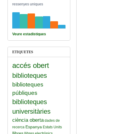
ressenyes uniques
Veure estadistiques
ETIQUETES
accés obert
biblioteques
biblioteques
públiques
biblioteques
universitàries
ciència oberta
dades de
Espanya
recerca
Estats Units
llibres
llibres electrònics