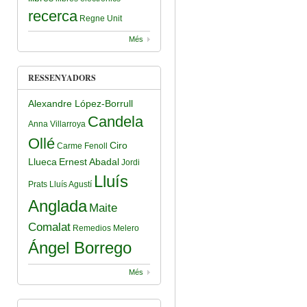
recerca
Regne Unit
Més
RESSENYADORS
Alexandre López-Borrull
Candela
Anna Villarroya
Ollé
Ciro
Carme Fenoll
Llueca
Ernest Abadal
Jordi
Lluís
Prats
Lluís Agustí
Anglada
Maite
Comalat
Remedios Melero
Ángel Borrego
Més