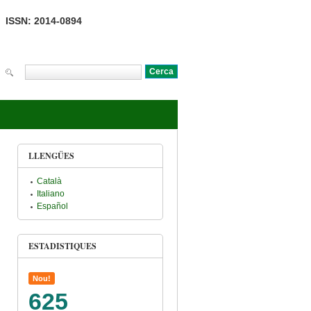
ISSN: 2014-0894
Cerca
Formulari de cerca
LLENGÜES
Català
Italiano
Español
ESTADISTIQUES
Nou!
625