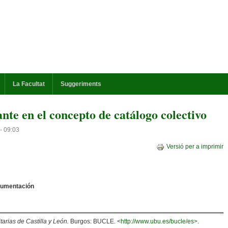
La Facultat
Suggeriments
te en el concepto de catálogo colectivo
- 09:03
Versió per a imprimir
cumentación
arias de Castilla y León.
Burgos: BUCLE. <
http://www.ubu.es/bucle/es>
.