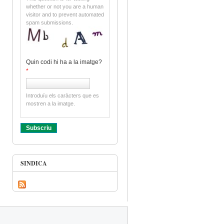
whether or not you are a human
visitor and to prevent automated
spam submissions.
Quin codi hi ha a la imatge?
*
Introduïu els caràcters que es
mostren a la imatge.
SINDICA