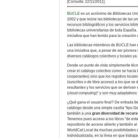
[Consulta: 22/11/2011].
BUCLE
es un acrónimo de
Bibliotecas Uni
2002 y que reúne las bibliotecas de las u
recursos bibliográficos y los servicios b
bibliotecas universitarias de toda España
iniciativa que han tenido para la creación 
Las bibliotecas miembros de BUCLE han op
una iniciativa que, a pesar de ser pioner
diversos catálogos colectivos y locales 
Desde un punto de vista simplemente técni
crear el catálogo colectivo como se hacía 
cooperantes) sino que los registros loca
(suscritos o de libre acceso) a los que se
resultantes y los servicios que se derivan
(
cloud computing
)" y son muy adaptativos
¿Qué gana el usuario final? De entrada t
catálogo desde una simple casilla "tipo Go
también a una
gran diversidad de recur
Tenemos pues acceso a los libros "de esta
repositorio de acceso abierto y también 
WorldCat Local da muchas posibilidades d
individualizada, en la línea en que trabaj