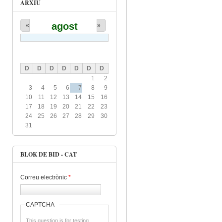
ARXIU
agost
«
»
D
D
D
D
D
D
D
1
2
3
4
5
6
7
8
9
10
11
12
13
14
15
16
17
18
19
20
21
22
23
24
25
26
27
28
29
30
31
BLOK DE BID - CAT
Correu electrònic
*
CAPTCHA
This question is for testing