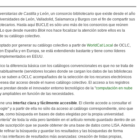
versitarias de Castilla y León
, un consorcio bibliotecario que existe desde el año
niversidades de León, Valladolid, Salamanca y Burgos con el fin de compartir sus
ibliotecarios. Hasta aquí BUCLE es sólo uno más de los consorcios que reúnen
. Lo que desde nuestro
Blok
nos hace focalizar la atención sobre ellos es la
de su catálogo colectivo.
tado por generar su catálogo colectivo a partir de
WorldCat Local
de OCLC,
a en España y en Europa, se está extendiendo bastante y tiene como líderes
ya implementados en EEUU.
co la diferencia básica con los catálogos convencionales es que no se trata de
habitualmente (servidores locales donde se cargan los datos de las bibliotecas
les se suben a OCLC acompañados de la selección de los recursos electrónicos
 desea dar acceso desde el nuevo catálogo colectivo. El acceso a los registros
 se prestan desde el innovador entorno tecnológico de la "
computación en nube
 y ampliables en función de las necesidades.
iene una
interfaz clara y fácilmente accesible
. El cliente accede a consultar el
ogle" y a partir de ella no sólo da acceso al catálogo correspondiente, sino que
sos
, como búsqueda en bases de datos elegidas por la propia universidad.
ntería" de toda la vida pero también en el artículo remoto guardado dentro de un
al de suscripción que se puede obtener de una base de datos como LISA. Además
e refinar la búsqueda y guardar los resultados y las búsquedas de forma
an las interfaces de resultados más avanzadas: creación de listas propias,