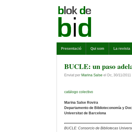
Vés al contingut
MENÚ PRINCIPAL
Presentació
Qui som
La revista
BUCLE: un paso adelan
Enviat per
Marina Salse
el
Dc, 30/11/2011 
catálogo colectivo
Marina Salse Rovira
Departamento de Biblioteconomía y Do
Universitat de Barcelona
BUCLE: Consorcio de Bibliotecas Universit