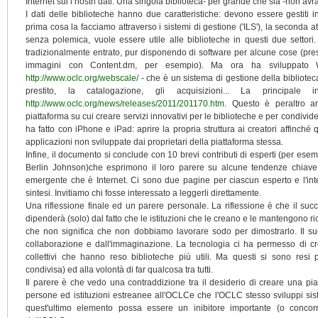
Internet sui i nostri dati. Una singola biblioteca- per grande che sia -non av
I dati delle biblioteche hanno due caratteristiche: devono essere gestiti 
prima cosa la facciamo attraverso i sistemi di gestione ('ILS'), la seconda 
senza polemica, vuole essere utile alle biblioteche in questi due settor
tradizionalmente entrato, pur disponendo di software per alcune cose (presti
immagini con Content.dm, per esempio). Ma ora ha sviluppato
http://www.oclc.org/webscale/
- che è un sistema di gestione della bibliote
prestito, la catalogazione, gli acquisizioni... La principa
http://www.oclc.org/news/releases/2011/201170.htm
. Questo è peraltro a
piattaforma su cui creare servizi innovativi per le biblioteche e per condivider
ha fatto con iPhone e iPad: aprire la propria struttura ai creatori affinché 
applicazioni non sviluppate dai proprietari della piattaforma stessa.
Infine, il documento si conclude con 10 brevi contributi di esperti (per e
Berlin Johnson)che esprimono il loro parere su alcune tendenze chiave 
emergente che è Internet. Ci sono due pagine per ciascun esperto e l'inte
sintesi. Invitiamo chi fosse interessato a leggerli direttamente.
Una riflessione finale ed un parere personale. La riflessione è che il su
dipenderà (solo) dal fatto che le istituzioni che le creano e le mantengono r
che non significa che non dobbiamo lavorare sodo per dimostrarlo. Il su
collaborazione e dall'immaginazione. La tecnologia ci ha permesso di cre
collettivi che hanno reso biblioteche più utili. Ma questi si sono resi p
condivisa) ed alla volontà di far qualcosa tra tutti.
Il parere è che vedo una contraddizione tra il desiderio di creare una piat
persone ed istituzioni estreanee all'OCLCe che l'OCLC stesso sviluppi sis
quest'ultimo elemento possa essere un inibitore importante (o concorr