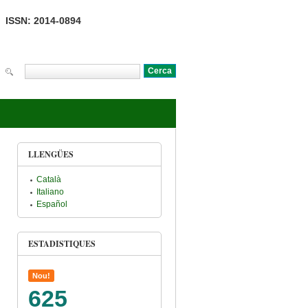
ISSN: 2014-0894
Cerca
Formulari de cerca
LLENGÜES
Català
Italiano
Español
ESTADISTIQUES
Nou!
625