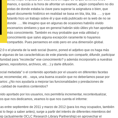
manos, o quizás a la hora de afrontar un examen, algún compañero no dio
pistas de donde estaba la clave para superar la asignatura o bien, que
aquel documento histórico en realidad se basa en bla, bla, bla ….. y que
fulanito hizo un trabajo sobre él y que está publicado en la web de no se
donde ….. Me imagino que en algunas de ocasiones habréis vivido
escenarios similares y que en general habrán sido útiles y/o han aportado
más conocimiento. También es muy probable que esta utilidad y
conocimiento que salvo alguna excepción raramente lo hayamos
compartido. Pues pensemos en esto pero en una dimensión global.
 2.0 o el planeta de la web social (bueno, poned el adjetivo que os haga más
e algunas de las características de este planeta son compartir, difundir, participar
unidad para "recolectar" ese conocimiento? y además incorporarlo a nuestras
enes, repositorios, archivos, etc....) y darle difusión.
cial metadata" o el contenido aportado por el usuario en diferentes facetas
tuar, recomendar, etc…vaya, una buena ocasión que no deberíamos pasar por
uarios: ¿No nos ayudaría a mejorar las funcionalidades y prestaciones de
a calidad de nuestros contenidos?
do aportado por los usuarios, nos permitiría incrementar, recontextualizar,
 los que nos dedicamos, veamos lo que nos cuenta el informe:
cadas entre septiembre de 2011 y marzo de 2012 (para los muy ocupados, también
! si lo llego a saber antes), surge a partir del interés de diferentes miembros del
hip (actualmente OCLC Research Library Partnership) en aprovechar el