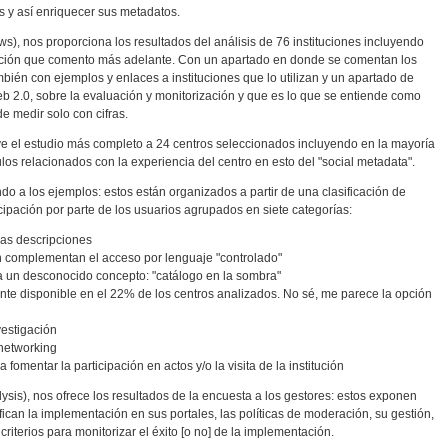
s y así enriquecer sus metadatos.
ews), nos proporciona los resultados del análisis de 76 instituciones incluyendo
ación que comento más adelante. Con un apartado en donde se comentan los
bién con ejemplos y enlaces a instituciones que lo utilizan y un apartado de
b 2.0, sobre la evaluación y monitorización y que es lo que se entiende como
e medir solo con cifras.
luye el estudio más completo a 24 centros seleccionados incluyendo en la mayoría
ulos relacionados con la experiencia del centro en esto del "social metadata".
do a los ejemplos: estos están organizados a partir de una clasificación de
cipación por parte de los usuarios agrupados en siete categorías:
las descripciones
en complementan el acceso por lenguaje "controlado"
 a un desconocido concepto: "catálogo en la sombra"
nte disponible en el 22% de los centros analizados. No sé, me parece la opción
vestigación
networking
fomentar la participación en actos y/o la visita de la institución
ysis), nos ofrece los resultados de la encuesta a los gestores: estos exponen
fican la implementación en sus portales, las políticas de moderación, su gestión,
criterios para monitorizar el éxito [o no] de la implementación.