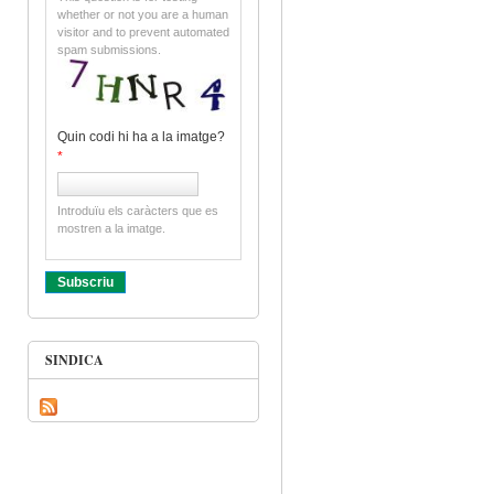
whether or not you are a human
visitor and to prevent automated
spam submissions.
Quin codi hi ha a la imatge?
*
Introduïu els caràcters que es
mostren a la imatge.
SINDICA