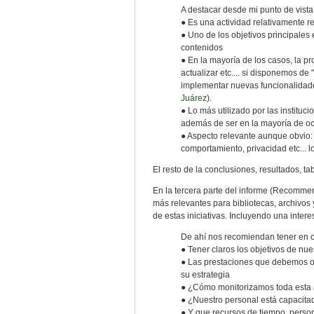
A destacar desde mi punto de vista
● Es una actividad relativamente 
● Uno de los objetivos principales
contenidos
● En la mayoría de los casos, la pro
actualizar etc.... si disponemos de
implementar nuevas funcionalidade
Juárez
).
● Lo más utilizado por las instituc
además de ser en la mayoría de oc
● Aspecto relevante aunque obvio: 
comportamiento, privacidad etc...
El resto de la conclusiones, resultados, ta
En la tercera parte del informe (Recomm
más relevantes para bibliotecas, archivos 
de estas iniciativas. Incluyendo una inter
De ahí nos recomiendan tener en c
● Tener claros los objetivos de nu
● Las prestaciones que debemos ofr
su estrategia
● ¿Cómo monitorizamos toda esta 
● ¿Nuestro personal está capacita
● Y que recursos de tiempo, person