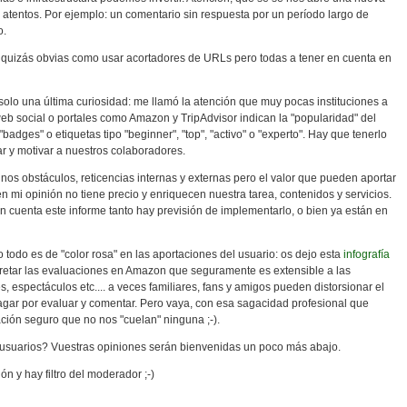
atentos. Por ejemplo: un comentario sin respuesta por un período largo de
o.
quizás obvias como usar acortadores de URLs pero todas a tener en cuenta en
 solo una última curiosidad: me llamó la atención que muy pocas instituciones a
eb social o portales como Amazon y TripAdvisor indican la "popularidad" del
"badges" o etiquetas tipo "beginner", "top", "activo" o "experto". Hay que tenerlo
r y motivar a nuestros colaboradores.
s obstáculos, reticencias internas y externas pero el valor que pueden aportar
en mi opinión no tiene precio y enriquecen nuestra tarea, contenidos y servicios.
n cuenta este informe tanto hay previsión de implementarlo, o bien ya están en
 todo es de "color rosa" en las aportaciones del usuario: os dejo esta
infografía
pretar las evaluaciones en Amazon que seguramente es extensible a las
, espectáculos etc.... a veces familiares, fans y amigos pueden distorsionar el
gar por evaluar y comentar. Pero vaya, con esa sagacidad profesional que
ión seguro que no nos "cuelan" ninguna ;-).
 usuarios? Vuestras opiniones serán bienvenidas un poco más abajo.
ión y hay filtro del moderador ;-)