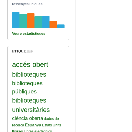
ressenyes uniques
Veure estadistiques
ETIQUETES
accés obert
biblioteques
biblioteques
públiques
biblioteques
universitàries
ciència oberta
dades de
Espanya
recerca
Estats Units
llibres
llibres electrònics