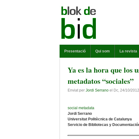
Vés al contingut
MENÚ PRINCIPAL
Presentació
Qui som
La revista
Ya es la hora que los 
metadatos “sociales”
Enviat per
Jordi Serrano
el
Dc, 24/10/2012
social metadata
Jordi Serrano
Universitat Politècnica de Catalunya
Servicio de Bibliotecas y Documentació