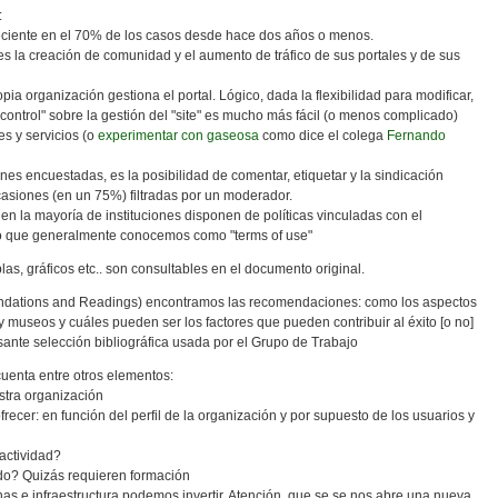
:
reciente en el 70% de los casos desde hace dos años o menos.
 es la creación de comunidad y el aumento de tráfico de sus portales y de sus
pia organización gestiona el portal. Lógico, dada la flexibilidad para modificar,
 "control" sobre la gestión del "site" es mucho más fácil (o menos complicado)
s y servicios (o
experimentar con gaseosa
como dice el colega
Fernando
iones encuestadas, es la posibilidad de comentar, etiquetar y la sindicación
asiones (en un 75%) filtradas por un moderador.
en la mayoría de instituciones disponen de políticas vinculadas con el
 lo que generalmente conocemos como "terms of use"
blas, gráficos etc.. son consultables en el documento original.
endations and Readings) encontramos las recomendaciones: como los aspectos
y museos y cuáles pueden ser los factores que pueden contribuir al éxito [o no]
esante selección bibliográfica usada por el Grupo de Trabajo
uenta entre otros elementos:
estra organización
ecer: en función del perfil de la organización y por supuesto de los usuarios y
actividad?
do? Quizás requieren formación
as e infraestructura podemos invertir. Atención, que se se nos abre una nueva