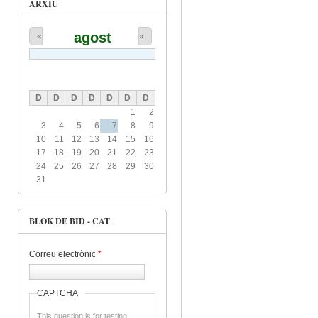
ARXIU
agost
«
»
D
D
D
D
D
D
D
1
2
3
4
5
6
7
8
9
10
11
12
13
14
15
16
17
18
19
20
21
22
23
24
25
26
27
28
29
30
31
BLOK DE BID - CAT
Correu electrònic
*
CAPTCHA
This question is for testing