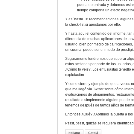
puerta de entrada y debemos estar 
tiempo comporta un efecto negativ
Y así hasta 18 recomendaciones, algunas 
la check-list si apostamos por ello.
Y hasta aquí el contenido del informe, tan
diferencia de muchas aplicaciones de la w
usuario, bien por medio de calificaciones, 
en cuenta, puede ser un modo de prestigia
Seguramente tendremos que superar alguno
estas acciones por parte de los usuarios, 
¿Cómo lo veis?. Los entusiastas tenedlo e
explotación.
Y como cierre y ejemplo de que a veces no
que me llegó vía Twitter sobre cómo inter
evaluaciones de alojamientos, restaurantes
resultado o simplemente alguien puede pa
tenemos después de tantos años de formac
Entonces ¿Qué? ¿Abrimos la puerta a los
Pssst, pssst, quizás se requiera identificac
Italiano
Català