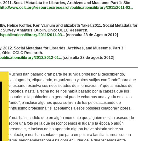
 2011. Social Metadata for Libraries, Archives and Museums Part 1: Site
http://www.oclc.org/resources/research/publications/library/2011/2011-02...
y, Helice Koffler, Ken Varnum and Elizabeth Yakel. 2011. Social Metadata for
2: Survey Analysis. Dublin, Ohio: OCLC Research.
/publications/library/2011/2011-03...
[consulta 28 de Agosto 2012]
 2012. Social Metadata for Libraries, Archives, and Museums. Part 3:
, Ohio: OCLC Research.
ublications/library/2012/2012-01...
[consulta 28 de agosto 2012]
Muchos han pasado gran parte de su vida profesional describiendo,
catalogando, etiquetando, organizando y otros sufijos con "ando" para que
el usuario resuelva sus necesidades de información. Y que a muchos de
nosotros, hasta la fecha no se nos había pasado por la cabeza que los
usuarios o la población en general puede echarnos una ayuda en estos
"ando", e incluso algunos quizá se tiren de los pelos acusando de
"intrusismo profesional" si aceptamos a esos posibles colabora{n]dores.
Y nos ha sucedido que en algún momento que alguien nos ha asesorado
sobre una foto de la que desconocemos el lugar o la época o algún
personaje, e incluso no ha aportado alguna breve historia sobre su
contexto, o nos han contado que para empezar a familiarizarnos con un
tema, mejor empezar por esta obra en lugar de la que tenemos entre