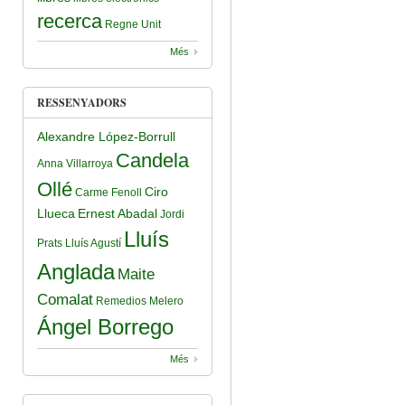
recerca
Regne Unit
Més
RESSENYADORS
Alexandre López-Borrull
Candela
Anna Villarroya
Ollé
Ciro
Carme Fenoll
Llueca
Ernest Abadal
Jordi
Lluís
Prats
Lluís Agustí
Anglada
Maite
Comalat
Remedios Melero
Ángel Borrego
Més