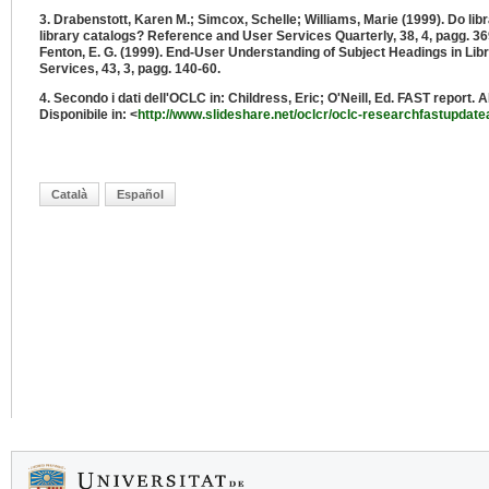
3. Drabenstott, Karen M.; Simcox, Schelle; Williams, Marie (1999). Do li
library catalogs? Reference and User Services Quarterly, 38, 4, pagg. 36
Fenton, E. G. (1999). End-User Understanding of Subject Headings in Lib
Services, 43, 3, pagg. 140-60.
4. Secondo i dati dell'OCLC in: Childress, Eric; O'Neill, Ed. FAST report. 
Disponibile in: <
http://www.slideshare.net/oclcr/oclc-researchfastupdat
Català
Español