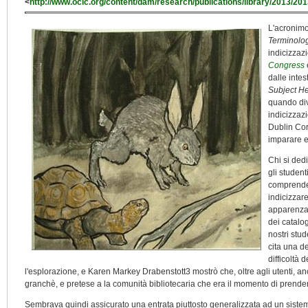
<
http://www.oclc.org/content/dam/research/publications/library/2013/201
L'acronim
Terminolo
indicizzaz
Congress
dalle intes
Subject H
quando div
indicizzaz
Dublin Core
imparare e
Chi si dedi
gli student
comprender
indicizzare
apparenza m
dei catalo
nostri stu
cita una d
difficoltà 
l'esplorazione, e Karen Markey Drabenstott3 mostrò che, oltre agli utenti, anc
granchè, e pretese a la comunità bibliotecaria che era il momento di prender
Sembrava quindi assicurato una entrata piuttosto generalizzata ad un sistem