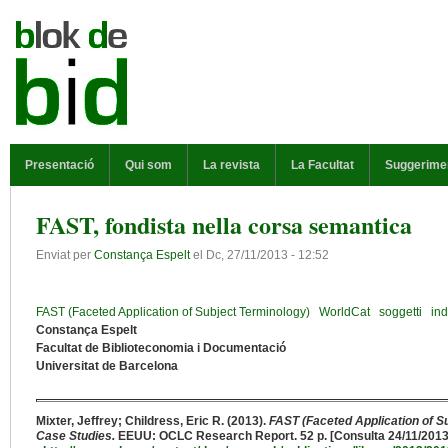
Vés al contingut
MENÚ PRINCIPAL
Presentació
Qui som
La revista
La Facultat
Suggerime
FAST, fondista nella corsa semantica
Enviat per
Constança Espelt
el
Dc, 27/11/2013 - 12:52
FAST (Faceted Application of Subject Terminology)
WorldCat
soggetti
ind
Constança Espelt
Facultat de Biblioteconomia i Documentació
Universitat de Barcelona
Mixter, Jeffrey; Childress, Eric R. (2013).
FAST (Faceted Application of 
Case Studies.
EEUU: OCLC Research Report. 52 p. [Consulta 24/11/2013]