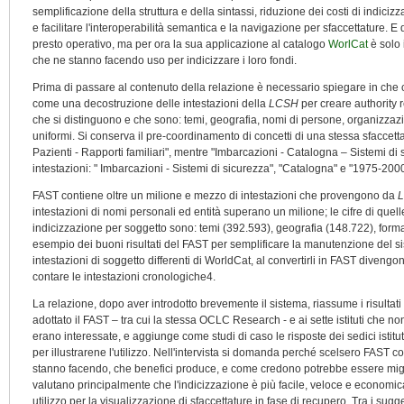
semplificazione della struttura e della sintassi, riduzione dei costi di indic
e facilitare l'interoperabilità semantica e la navigazione per sfaccettature. E q
presto operativo, ma per ora la sua applicazione al catalogo
WorlCat
è solo 
che ne stanno facendo uso per indicizzare i loro fondi.
Prima di passare al contenuto della relazione è necessario spiegare in che 
come una decostruzione delle intestazioni della
LCSH
per creare authority r
che si distinguono e che sono: temi, geografia, nomi di persone, organizzazio
uniformi. Si conserva il pre-coordinamento di concetti di una stessa sfaccett
Pazienti - Rapporti familiari", mentre "Imbarcazioni - Catalogna – Sistemi di
intestazioni: " Imbarcazioni - Sistemi di sicurezza", "Catalogna" e "1975-2000
FAST contiene oltre un milione e mezzo di intestazioni che provengono da
intestazioni di nomi personali ed entità superano un milione; le cifre di que
indicizzazione per soggetto sono: temi (392.593), geografia (148.722), form
esempio dei buoni risultati del FAST per semplificare la manutenzione del si
intestazioni di soggetto differenti di WorldCat, al convertirli in FAST diven
contare le intestazioni cronologiche4.
La relazione, dopo aver introdotto brevemente il sistema, riassume i risultati 
adottato il FAST – tra cui la stessa OCLC Research - e ai sette istituti che
erano interessate, e aggiunge come studi di caso le risposte dei sedici istit
per illustrarene l'utilizzo. Nell'intervista si domanda perché scelsero FAST 
stanno facendo, che benefici produce, e come credono potrebbe essere miglior
valutano principalmente che l'indicizzazione è più facile, veloce e economi
utilizzo per la visualizzazione di sfaccettature in fase di recupero. Tra i sug