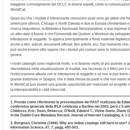
maggiore coinvolgimento del OCLC in diversi aspetti, come la comunicazione
WorldCat.
Quasi più che i risultati è interessante conoscere quali sono gli istituti che
americane (Illinois, Chicago e North Dakota) e due in Europa (Amsterdam e la 
ricerca statunitensi, la Biblioteca Nazionale Neozelandese, e due imprese di 
un altro dato a favore è che l'Università del Quebec a Montreal sta sviluppan
intestazioni di soggetto. Si applica principalmente a fondi materiali digitali
anche a libri, articoli, documenti ufficiali, libri antichi, ecc. Dal momento c
può anche essere utile sapere che i moduli più comuni sono le indicizzazioni
genere.
I nostri cataloghi sono migliorati molto, e lo faranno molto di più quando si ge
sfaccettature nella visualizzazione di risultati, ma l'accesso (o il filtro) per 
l'indicizzazione attuale con le intestazioni di soggetto e se non si può trarr
grande tradizione in Spagna, che è stata messa da parte e che non siamo sta
in WorldCat può essere una grande opportunità per realizzare un progetto non
la interoperabilità e i dati intrecciati.
1. Prendo come riferimento la presentazione del FAST realizzata da Edwar
conferenza generale della IFLA celebrata a Berlino nel 2003, però c'è al
Childress, Eric; Dean, Rebecca; O'Neill, Edward T.; Vizine Goetz, Diane (
in the Dublin Core Metadata Record. Journal of Internet Cataloging, 4, 1-2
2. Borgman, Christine (1998). Why are online catalogs still hard to use? 
Information Science, 47, 7, pagg. 493-503.