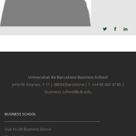
JOB MARKET
SEARCH SITE
Universitat de Barcelona Business School
John M. Keynes, 1-11 | 08034 Barcelona | T. +34 93 403 47 85 |
business.school@ub.edu
BUSINESS SCHOOL
Què és UB Business School