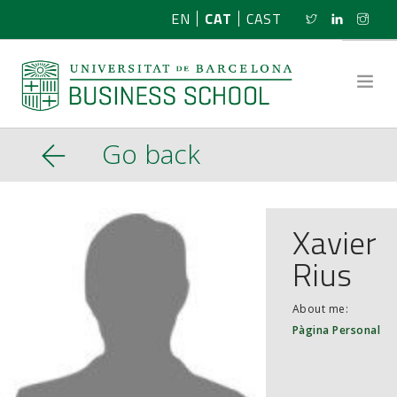
EN
CAT
CAST
Go back
SOBRE NOSALTRES
RECERCA
Xavier
Rius
PROGRAMES
About me:
NOTÍCIES
Pàgina Personal
ACTIVITATS