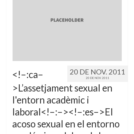
20 DE NOV. 2011
<!–:ca–
20 DE NOV. 2011
>L’assetjament sexual en
l'entorn acadèmic i
laboral<!–:–><!–:es–>El
acoso sexual en el entorno