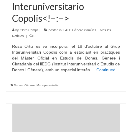
Interuniversitario
Copolis<!–:–>
by
Clara Camps
|
posted in:
LATC Gènere i famílies
,
Totes les
Notícies
|
0
Rosa Ortiz es va incorporar el 18 d’octubre al Grup
Interuniversitari Copolis com a estudiant en pràctiques
del Màster Oficial en Estudis de Dones, Gènere i
Ciutadania del iiEDG (Institut Interuniversitari d’Estudis de
Dones i Gènere), amb un especial interès …
Continued
Dones
,
Gènere
,
Monoparentalitat