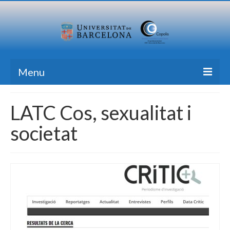
Menu
Inici
LATC Cos, sexualitat i
Recerca
societat
Formació
Transferència
Publicacions
Totes les Notícies
Contacte