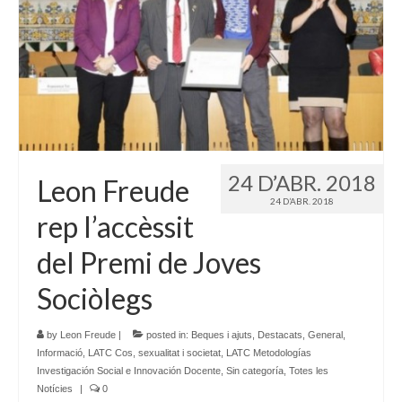
24 D’ABR. 2018
Leon Freude
24 D’ABR. 2018
rep l’accèssit
del Premi de Joves
Sociòlegs
by
Leon Freude
|
posted in:
Beques i ajuts
,
Destacats
,
General
,
Informació
,
LATC Cos, sexualitat i societat
,
LATC Metodologías
Investigación Social e Innovación Docente
,
Sin categoría
,
Totes les
Notícies
|
0