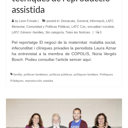
assistida
by
Leon Freude
|
posted in:
Destacats
,
General
,
Informació
,
LATC
Bienestar, Comunidad y Políticas Públicas
,
LATC Cos, sexualitat i societat
,
LATC Gènere i famílies
,
Sin categoría
,
Totes les Notícies
|
0
Pel reportatge El negoci de la maternitat: malaltia social,
infecunditat i clíniques privades la periodista Laura Aznar
ha entrevistat a la membra de COPOLIS, Núria Vergés
Bosch. Podeu consultar l’article sencer aquí.
família
,
políticas familiares
,
políticas públicas
,
polítiques familiars
,
Polítiques
Públiques
,
reproducción asistida