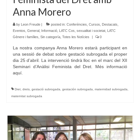
Anna Morero
by
Leon Freude
|
posted in:
Conferències
,
Cursos
,
Destacats
,
Eventos
,
General
,
Informació
,
LATC Cos, sexualitat i societat
,
LATC
Gènere i famílies
,
Sin categoría
,
Totes les Notícies
|
0
La nostra companya Anna Morero estarà participant en
una sessió de debat sobre gestació subrogada el proper
dia 25 d’abril. La intervenció tindrà lloc en el marc del XII
Seminari d’Anàlisi Feminista del Dret. Més informació
aquí.
Dret
,
drets
,
gestació subrogada
,
gestación subrogada
,
maternidad subrogada
,
maternitat subrogada