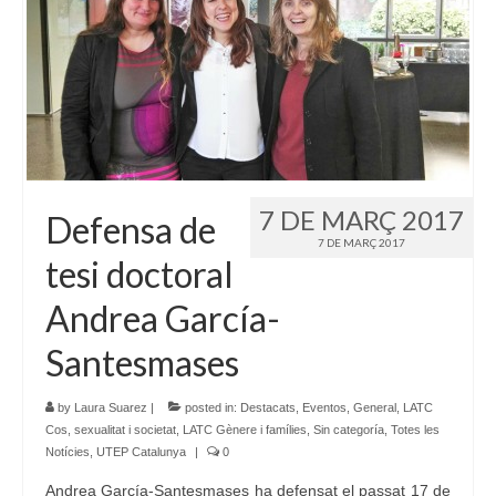
7 DE MARÇ 2017
Defensa de
7 DE MARÇ 2017
tesi doctoral
Andrea García-
Santesmases
by
Laura Suarez
|
posted in:
Destacats
,
Eventos
,
General
,
LATC
Cos, sexualitat i societat
,
LATC Gènere i famílies
,
Sin categoría
,
Totes les
Notícies
,
UTEP Catalunya
|
0
Andrea García-Santesmases ha defensat el passat 17 de