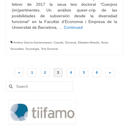
febrer de 2017 la seua tesi doctoral “Cuerpos
(im)pertinentes. Un análisis queer-crip de las
posibilidades de subversión desde la diversidad
funcional” en la Facultat d’Economia i Empresa de la
Universitat de Barcelona, …
Continued
Andrea García-Santesmases
,
Copolis
,
Doctorat
,
Elisabet Almeda
,
Nuria
,
Sexualitat
,
Sociologia
,
Tesi Doctoral
Navegació
«
1
2
3
4
5
6
»
d'entrades
Search
for: