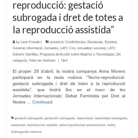
reproducció: gestació
subrogada i dret de totes a
la reproducció assistida”
by
Leon Freude
|
posted in:
Conferències
,
Destacats
,
Eventos
,
General
,
Informació
,
Jornades
,
LATC Cos, sexualitat i societat
,
LATC
Gènere i famílies
,
Programa de Acción sobre Mujeres y Tecnologías
,
Sin
categoría
,
Totes les Notícies
|
0
El proper 28 d’abril, la nostra companya Anna Morero
participarà en la taula rodona “Tecno-reproducció:
gestació subrogada i dret de totes a la reproducció
assistida”, que tindrà lloc en el marc de les
Jornades Internacionals: Debat Feminista pel Dret al
Nostre …
Continued
gestació subrogada
,
gestación subrogada
,
maternidad
,
maternidad subrogada
,
maternitat
,
reproducción asistida
,
salud reproductiva adolescentes
,
subro
,
Subrogación materna